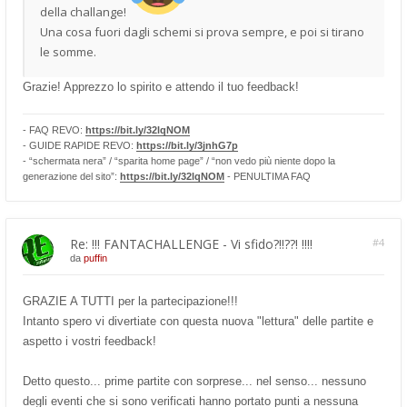
della challange!
Una cosa fuori dagli schemi si prova sempre, e poi si tirano
le somme.
Grazie! Apprezzo lo spirito e attendo il tuo feedback!
- FAQ REVO:
https://bit.ly/32lqNOM
- GUIDE RAPIDE REVO:
https://bit.ly/3jnhG7p
- “schermata nera” / “sparita home page” / “non vedo più niente dopo la
generazione del sito”:
https://bit.ly/32lqNOM
- PENULTIMA FAQ
Re: !!! FANTACHALLENGE - Vi sfido?!!??! !!!!
#4
da
puffin
GRAZIE A TUTTI per la partecipazione!!!
Intanto spero vi divertiate con questa nuova "lettura" delle partite e
aspetto i vostri feedback!
Detto questo... prime partite con sorprese... nel senso... nessuno
degli eventi che si sono verificati hanno portato punti a nessuna