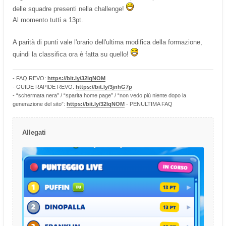
delle squadre presenti nella challenge!
Al momento tutti a 13pt.
A parità di punti vale l'orario dell'ultima modifica della formazione,
quindi la classifica ora è fatta su quello!
- FAQ REVO:
https://bit.ly/32lqNOM
- GUIDE RAPIDE REVO:
https://bit.ly/3jnhG7p
- “schermata nera” / “sparita home page” / “non vedo più niente dopo la
generazione del sito”:
https://bit.ly/32lqNOM
- PENULTIMA FAQ
Allegati