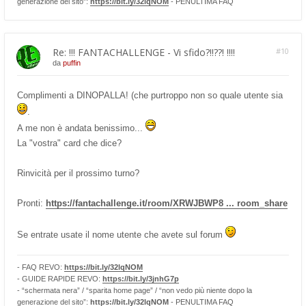
generazione del sito”:
https://bit.ly/32lqNOM
- PENULTIMA FAQ
Re: !!! FANTACHALLENGE - Vi sfido?!!??! !!!!
#10
da
puffin
Complimenti a DINOPALLA! (che purtroppo non so quale utente sia
.
A me non è andata benissimo...
La "vostra" card che dice?
Rinvicità per il prossimo turno?
Pronti:
https://fantachallenge.it/room/XRWJBWP8 ... room_share
Se entrate usate il nome utente che avete sul forum
- FAQ REVO:
https://bit.ly/32lqNOM
- GUIDE RAPIDE REVO:
https://bit.ly/3jnhG7p
- “schermata nera” / “sparita home page” / “non vedo più niente dopo la
generazione del sito”:
https://bit.ly/32lqNOM
- PENULTIMA FAQ