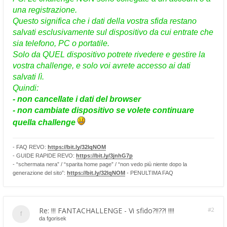
una registrazione.
Questo significa che i dati della vostra sfida restano
salvati esclusivamente sul dispositivo da cui entrate che
sia telefono, PC o portatile.
Solo da QUEL dispositivo potrete rivedere e gestire la
vostra challenge, e solo voi avrete accesso ai dati
salvati lì.
Quindi:
- non cancellate i dati del browser
- non cambiate dispositivo se volete continuare
quella challenge
- FAQ REVO:
https://bit.ly/32lqNOM
- GUIDE RAPIDE REVO:
https://bit.ly/3jnhG7p
- “schermata nera” / “sparita home page” / “non vedo più niente dopo la
generazione del sito”:
https://bit.ly/32lqNOM
- PENULTIMA FAQ
Re: !!! FANTACHALLENGE - Vi sfido?!!??! !!!!
#2
da
fgorisek