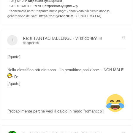
- FAQ REVO:
https://bit.ly/32lqNOM
- GUIDE RAPIDE REVO:
https://bit.ly/3jnhG7p
- “schermata nera” / “sparita home page” / “non vedo più niente dopo la
generazione del sito”:
https://bit.ly/32lqNOM
- PENULTIMA FAQ
Re: !!! FANTACHALLENGE - Vi sfido?!!??! !!!!
#8
da
fgorisek
[/quote]
Nella classifica attuale sono... in penultima posizione... NON MALE
: D:
[/quote]
Probabilmente perché vedi il calcio in modo "romantico"!