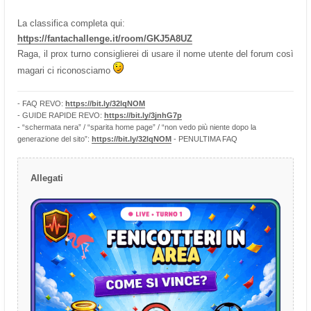
La classifica completa qui:
https://fantachallenge.it/room/GKJ5A8UZ
Raga, il prox turno consiglierei di usare il nome utente del forum così
magari ci riconosciamo
- FAQ REVO:
https://bit.ly/32lqNOM
- GUIDE RAPIDE REVO:
https://bit.ly/3jnhG7p
- “schermata nera” / “sparita home page” / “non vedo più niente dopo la
generazione del sito”:
https://bit.ly/32lqNOM
- PENULTIMA FAQ
Allegati