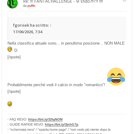
Re: !!! FANTACHALLENGE - Vi sfido?!!??! !!!!
#9
da
puffin
fgorisek
ha scritto:
↑
17/06/2026, 7:34
Nella classifica attuale sono... in penultima posizione... NON MALE
: D:
[/quote]
Probabilmente perché vedi il calcio in modo "romantico"!
[/quote]
- FAQ REVO:
https://bit.ly/32lqNOM
- GUIDE RAPIDE REVO:
https://bit.ly/3jnhG7p
- “schermata nera” / “sparita home page” / “non vedo più niente dopo la