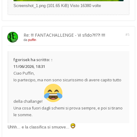
Screenshot_1.png (101.65 KiB) Visto 16380 volte
Re: !!! FANTACHALLENGE - Vi sfido?!!??! !!!!
#5
da
puffin
fgorisek
ha scritto:
↑
11/06/2026, 18:31
Ciao Puffin,
Io partecipo, ma non sono sicurissimo di avere capito tutto
della challange!
Una cosa fuori dagli schemi si prova sempre, e poi si tirano
le somme.
Uhhh... e la classifica si smuove...