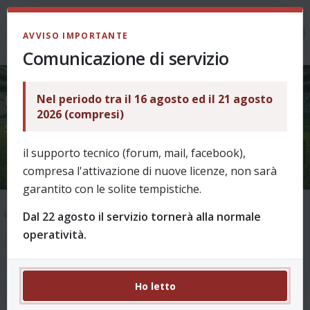
LOGIN
AVVISO IMPORTANTE
Comunicazione di servizio
Nel periodo tra il 16 agosto ed il 21 agosto
!!! FANTACHALLENGE - Vi
2026 (compresi)
sfido?!!??! !!!!
il supporto tecnico (forum, mail, facebook),
compresa l'attivazione di nuove licenze, non sarà
garantito con le solite tempistiche.
Dal 22 agosto il servizio tornerà alla normale
Indice
Supporto
Ask & Help
Come funziona? - archivio fino al 2025/26
operatività.
1
2
11 messaggi
Ho letto
!!! FANTACHALLENGE - Vi sfido?!!??! !!!!
#1