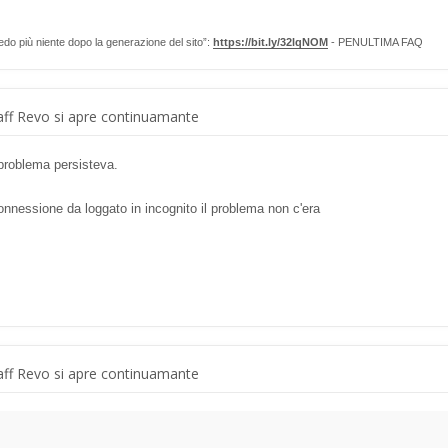
edo più niente dopo la generazione del sito”:
https://bit.ly/32lqNOM
- PENULTIMA FAQ
ff Revo si apre continuamante
 problema persisteva.
onnessione da loggato in incognito il problema non c'era
ff Revo si apre continuamante