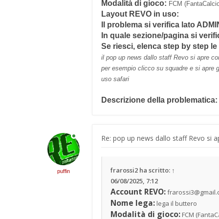
Modalità di gioco:
FCM (FantaCalcio
Layout REVO in uso:
Il problema si verifica lato AD
In quale sezione/pagina si verif
Se riesci, elenca step by step le
il pop up news dallo staff Revo si apre c
per esempio clicco su squadre e si apre g
uso safari
Descrizione della problematica:
Re: pop up news dallo staff Revo si 
frarossi2
ha scritto:
↑
puffin
06/08/2025, 7:12
Account REVO:
frarossi3@gmail
Nome lega:
lega il buttero
Modalità di gioco:
FCM (FantaC