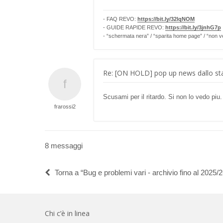
- FAQ REVO:
https://bit.ly/32lqNOM
- GUIDE RAPIDE REVO:
https://bit.ly/3jnhG7p
- “schermata nera” / “sparita home page” / “non v
Re: [ON HOLD] pop up news dallo sta
Scusami per il ritardo. Si non lo vedo piu
frarossi2
8 messaggi
Torna a “Bug e problemi vari - archivio fino al 2025/2
Chi c’è in linea