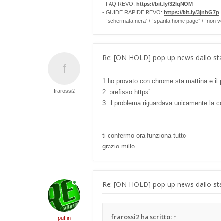
- FAQ REVO:
https://bit.ly/32lqNOM
- GUIDE RAPIDE REVO:
https://bit.ly/3jnhG7p
- “schermata nera” / “sparita home page” / “non v
Re: [ON HOLD] pop up news dallo sta
1.ho provato con chrome sta mattina e il
frarossi2
2. prefisso https`
3. il problema riguardava unicamente la c
ti confermo ora funziona tutto
grazie mille
Re: [ON HOLD] pop up news dallo sta
frarossi2
ha scritto:
↑
puffin