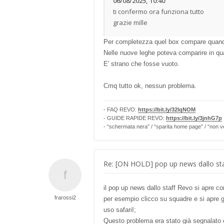
06/08/2025, 10:40
ti confermo ora funziona tutto
grazie mille
Per completezza quel box compare quand
Nelle nuove leghe poteva comparire in qu
E' strano che fosse vuoto.
Cmq tutto ok, nessun problema.
- FAQ REVO:
https://bit.ly/32lqNOM
- GUIDE RAPIDE REVO:
https://bit.ly/3jnhG7p
- “schermata nera” / “sparita home page” / “non v
Re: [ON HOLD] pop up news dallo sta
il pop up news dallo staff Revo si apre c
frarossi2
per esempio clicco su squadre e si apre g
uso safariI;
Questo problema era stato già segnalato e