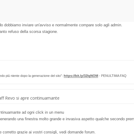
o dobbiamo inviare un'avviso e normalmente compare solo agli admin.
anto refuso della scorsa stagione.
edo più niente dopo la generazione del sito”:
https://bit.ly/32lqNOM
- PENULTIMA FAQ
ff Revo si apre continuamante
ontinuamante ad ogni click in un menu
enerando una finestra molto grande e invasiva aspetto qualche secondo premo 
 corretto grazie ai vostri consigli, vedi domande forum.