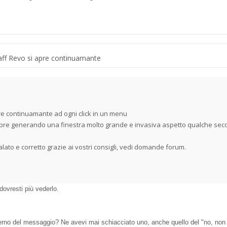
ff Revo si apre continuamante
pre continuamante ad ogni click in un menu
apre generando una finestra molto grande e invasiva aspetto qualche sec
ato e corretto grazie ai vostri consigli, vedi domande forum.
dovresti più vederlo.
terno del messaggio? Ne avevi mai schiacciato uno, anche quello del "no, non