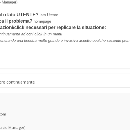
 Manager)
MIN o lato UTENTE?
lato Utente
ica il problema?
homepage
 azioni/click necessari per replicare la situazione:
ontinuamante ad ogni click in un menu
enerando una finestra molto grande e invasiva aspetto qualche secondo premo 
apre continuamante
.com
alcio Manager)