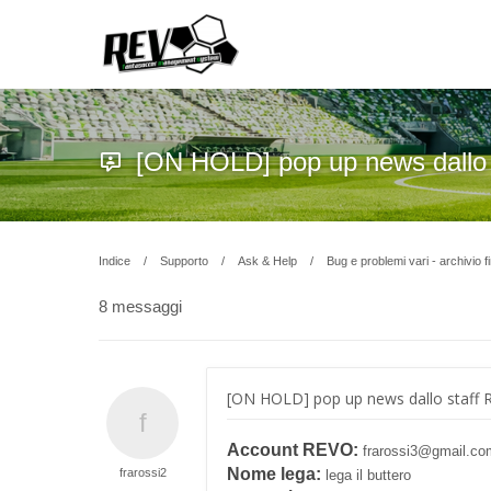
[ON HOLD] pop up news dallo 
Indice
Supporto
Ask & Help
Bug e problemi vari - archivio f
8 messaggi
[ON HOLD] pop up news dallo staff 
Account REVO:
frarossi3@gmail.co
Nome lega:
frarossi2
lega il buttero