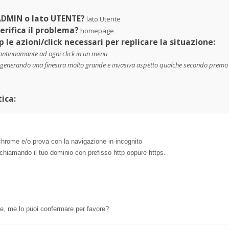
 ADMIN o lato UTENTE?
lato Utente
erifica il problema?
homepage
p le azioni/click necessari per replicare la situazione:
continuamante ad ogni click in un menu
 generando una finestra molto grande e invasiva aspetto qualche secondo premo su
ica:
 chrome e/o prova con la navigazione in incognito
i chiamando il tuo dominio con prefisso http oppure https.
e, me lo puoi confermare per favore?