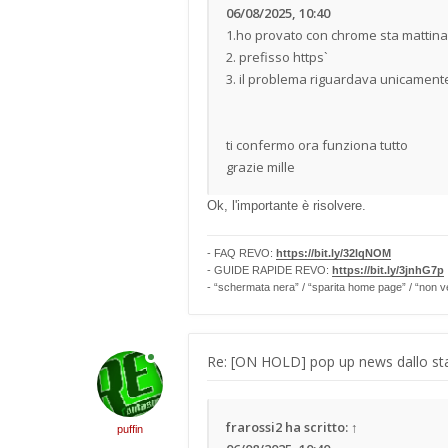
06/08/2025, 10:40
1.ho provato con chrome sta mattina 
2. prefisso https`
3. il problema riguardava unicamente
ti confermo ora funziona tutto
grazie mille
Ok, l'importante è risolvere.
- FAQ REVO:
https://bit.ly/32lqNOM
- GUIDE RAPIDE REVO:
https://bit.ly/3jnhG7p
- “schermata nera” / “sparita home page” / “non v
Re: [ON HOLD] pop up news dallo sta
frarossi2
ha scritto:
↑
puffin