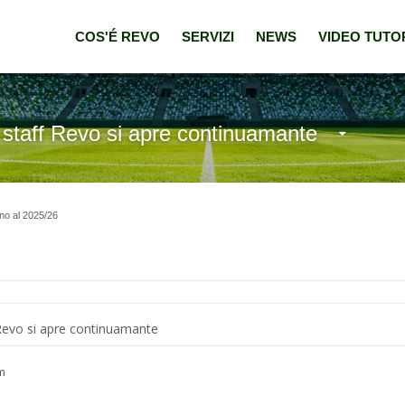
COS'É REVO
SERVIZI
NEWS
VIDEO TUTO
staff Revo si apre continuamante
ino al 2025/26
Revo si apre continuamante
m