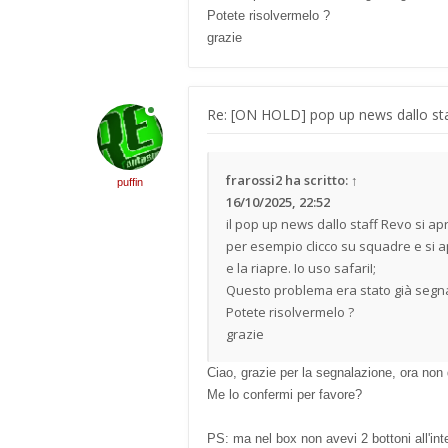
Potete risolvermelo ?
grazie
Re: [ON HOLD] pop up news dallo sta
frarossi2
ha scritto:
↑
puffin
16/10/2025, 22:52
il pop up news dallo staff Revo si a
per esempio clicco su squadre e si 
e la riapre. Io uso safariI;
Questo problema era stato già segnal
Potete risolvermelo ?
grazie
Ciao, grazie per la segnalazione, ora non 
Me lo confermi per favore?
PS: ma nel box non avevi 2 bottoni all'in