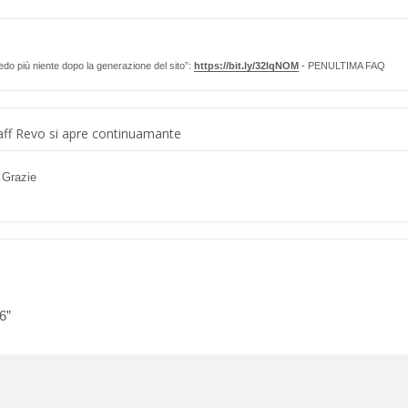
edo più niente dopo la generazione del sito”:
https://bit.ly/32lqNOM
- PENULTIMA FAQ
ff Revo si apre continuamante
. Grazie
6”