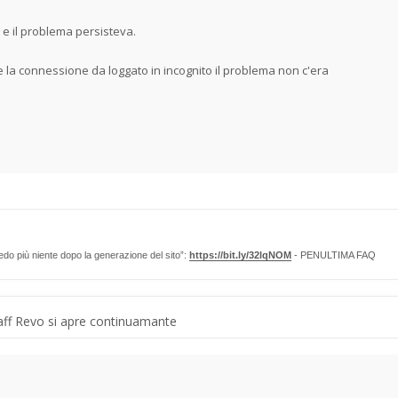
e il problema persisteva.
 la connessione da loggato in incognito il problema non c'era
edo più niente dopo la generazione del sito”:
https://bit.ly/32lqNOM
- PENULTIMA FAQ
ff Revo si apre continuamante