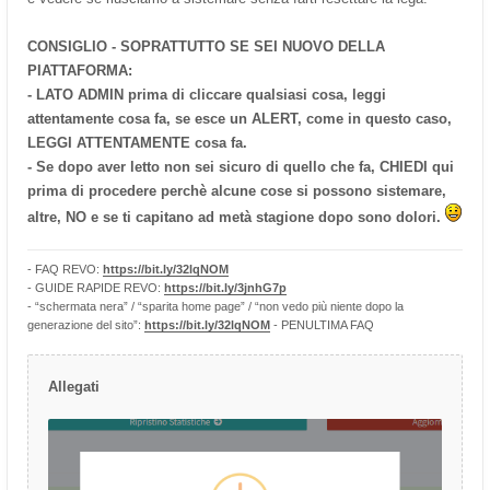
CONSIGLIO - SOPRATTUTTO SE SEI NUOVO DELLA
PIATTAFORMA:
- LATO ADMIN prima di cliccare qualsiasi cosa, leggi
attentamente cosa fa, se esce un ALERT, come in questo caso,
LEGGI ATTENTAMENTE cosa fa.
- Se dopo aver letto non sei sicuro di quello che fa, CHIEDI qui
prima di procedere perchè alcune cose si possono sistemare,
altre, NO e se ti capitano ad metà stagione dopo sono dolori.
- FAQ REVO:
https://bit.ly/32lqNOM
- GUIDE RAPIDE REVO:
https://bit.ly/3jnhG7p
- “schermata nera” / “sparita home page” / “non vedo più niente dopo la
generazione del sito”:
https://bit.ly/32lqNOM
- PENULTIMA FAQ
Allegati