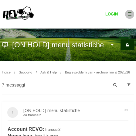
LOGIN
[ON HOLD] menu statistiche
Indice
Supporto
Ask & Help
Bug e problemi vari - archivio fino al 2025/26
7 messaggi
[ON HOLD] menu statistiche
#1
da
frarossi2
Account REVO:
frarossi2
Nome lega: