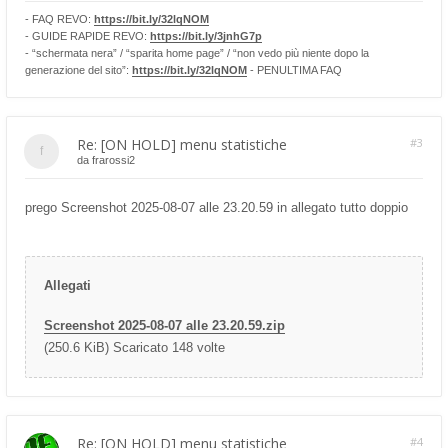
- FAQ REVO:
https://bit.ly/32lqNOM
- GUIDE RAPIDE REVO:
https://bit.ly/3jnhG7p
- “schermata nera” / “sparita home page” / “non vedo più niente dopo la
generazione del sito”:
https://bit.ly/32lqNOM
- PENULTIMA FAQ
Re: [ON HOLD] menu statistiche
#3
da
frarossi2
prego Screenshot 2025-08-07 alle 23.20.59 in allegato tutto doppio
Allegati
Screenshot 2025-08-07 alle 23.20.59.zip
(250.6 KiB) Scaricato 148 volte
Re: [ON HOLD] menu statistiche
#4