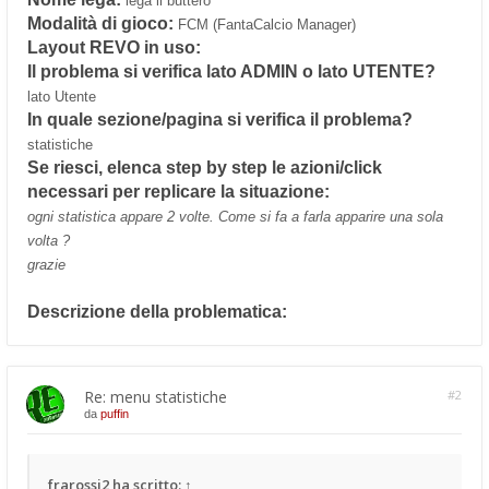
lega il buttero
Modalità di gioco:
FCM (FantaCalcio Manager)
Layout REVO in uso:
Il problema si verifica lato ADMIN o lato UTENTE?
lato Utente
In quale sezione/pagina si verifica il problema?
statistiche
Se riesci, elenca step by step le azioni/click
necessari per replicare la situazione:
ogni statistica appare 2 volte. Come si fa a farla apparire una sola
volta ?
grazie
Descrizione della problematica:
Re: menu statistiche
#2
da
puffin
frarossi2
ha scritto:
↑