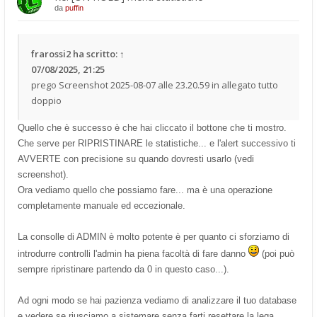
da
puffin
frarossi2
ha scritto:
↑
07/08/2025, 21:25
prego Screenshot 2025-08-07 alle 23.20.59 in allegato tutto
doppio
Quello che è successo è che hai cliccato il bottone che ti mostro.
Che serve per RIPRISTINARE le statistiche... e l'alert successivo ti
AVVERTE con precisione su quando dovresti usarlo (vedi
screenshot).
Ora vediamo quello che possiamo fare... ma è una operazione
completamente manuale ed eccezionale.
La consolle di ADMIN è molto potente è per quanto ci sforziamo di
introdurre controlli l'admin ha piena facoltà di fare danno
(poi può
sempre ripristinare partendo da 0 in questo caso...).
Ad ogni modo se hai pazienza vediamo di analizzare il tuo database
e vedere se riusciamo a sistemare senza farti resettare la lega.