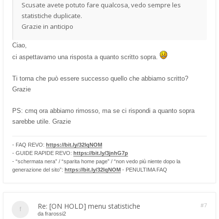
Scusate avete potuto fare qualcosa, vedo sempre les
statistiche duplicate.
Grazie in anticipo
Ciao,
ci aspettavamo una risposta a quanto scritto sopra.
Ti torna che può essere successo quello che abbiamo scritto?
Grazie
PS: cmq ora abbiamo rimosso, ma se ci rispondi a quanto sopra
sarebbe utile. Grazie
- FAQ REVO:
https://bit.ly/32lqNOM
- GUIDE RAPIDE REVO:
https://bit.ly/3jnhG7p
- “schermata nera” / “sparita home page” / “non vedo più niente dopo la
generazione del sito”:
https://bit.ly/32lqNOM
- PENULTIMA FAQ
Re: [ON HOLD] menu statistiche
#7
da
frarossi2