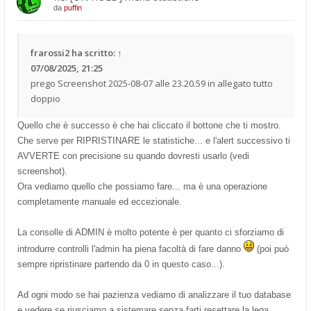
da
puffin
frarossi2
ha scritto:
↑
07/08/2025, 21:25
prego Screenshot 2025-08-07 alle 23.20.59 in allegato tutto
doppio
Quello che è successo è che hai cliccato il bottone che ti mostro.
Che serve per RIPRISTINARE le statistiche... e l'alert successivo ti
AVVERTE con precisione su quando dovresti usarlo (vedi
screenshot).
Ora vediamo quello che possiamo fare... ma è una operazione
completamente manuale ed eccezionale.
La consolle di ADMIN è molto potente è per quanto ci sforziamo di
introdurre controlli l'admin ha piena facoltà di fare danno
(poi può
sempre ripristinare partendo da 0 in questo caso...).
Ad ogni modo se hai pazienza vediamo di analizzare il tuo database
e vedere se riusciamo a sistemare senza farti resettare la lega.