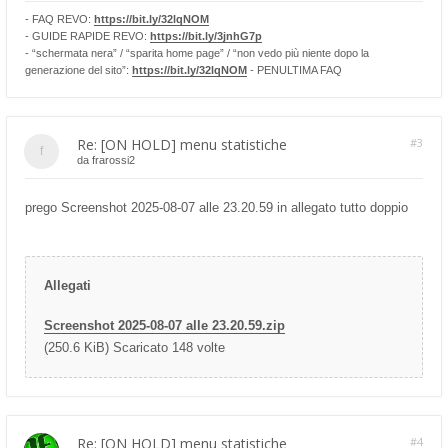
- FAQ REVO:
https://bit.ly/32lqNOM
- GUIDE RAPIDE REVO:
https://bit.ly/3jnhG7p
- “schermata nera” / “sparita home page” / “non vedo più niente dopo la
generazione del sito”:
https://bit.ly/32lqNOM
- PENULTIMA FAQ
Re: [ON HOLD] menu statistiche
#3
da
frarossi2
prego Screenshot 2025-08-07 alle 23.20.59 in allegato tutto doppio
Allegati
Screenshot 2025-08-07 alle 23.20.59.zip
(250.6 KiB) Scaricato 148 volte
Re: [ON HOLD] menu statistiche
#4