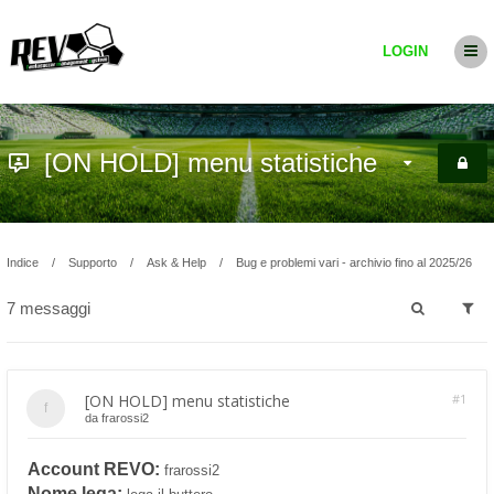
LOGIN
[ON HOLD] menu statistiche
Indice
Supporto
Ask & Help
Bug e problemi vari - archivio fino al 2025/26
7 messaggi
[ON HOLD] menu statistiche
#1
da
frarossi2
Account REVO:
frarossi2
Nome lega: