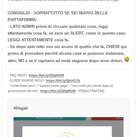
CONSIGLIO - SOPRATTUTTO SE SEI NUOVO DELLA
PIATTAFORMA:
- LATO ADMIN prima di cliccare qualsiasi cosa, leggi
attentamente cosa fa, se esce un ALERT, come in questo caso,
LEGGI ATTENTAMENTE cosa fa.
- Se dopo aver letto non sei sicuro di quello che fa, CHIEDI qui
prima di procedere perchè alcune cose si possono sistemare,
altre, NO e se ti capitano ad metà stagione dopo sono dolori.
- FAQ REVO:
https://bit.ly/32lqNOM
- GUIDE RAPIDE REVO:
https://bit.ly/3jnhG7p
- “schermata nera” / “sparita home page” / “non vedo più niente dopo la
generazione del sito”:
https://bit.ly/32lqNOM
- PENULTIMA FAQ
Allegati