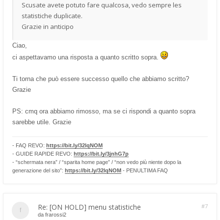
Scusate avete potuto fare qualcosa, vedo sempre les
statistiche duplicate.
Grazie in anticipo
Ciao,
ci aspettavamo una risposta a quanto scritto sopra.
Ti torna che può essere successo quello che abbiamo scritto?
Grazie
PS: cmq ora abbiamo rimosso, ma se ci rispondi a quanto sopra
sarebbe utile. Grazie
- FAQ REVO:
https://bit.ly/32lqNOM
- GUIDE RAPIDE REVO:
https://bit.ly/3jnhG7p
- “schermata nera” / “sparita home page” / “non vedo più niente dopo la
generazione del sito”:
https://bit.ly/32lqNOM
- PENULTIMA FAQ
Re: [ON HOLD] menu statistiche
#7
da
frarossi2