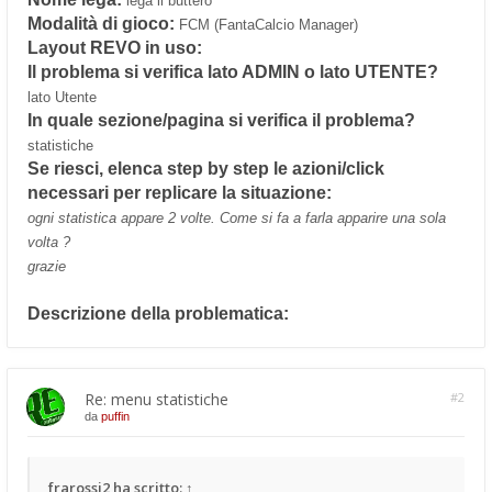
lega il buttero
Modalità di gioco:
FCM (FantaCalcio Manager)
Layout REVO in uso:
Il problema si verifica lato ADMIN o lato UTENTE?
lato Utente
In quale sezione/pagina si verifica il problema?
statistiche
Se riesci, elenca step by step le azioni/click
necessari per replicare la situazione:
ogni statistica appare 2 volte. Come si fa a farla apparire una sola
volta ?
grazie
Descrizione della problematica:
Re: menu statistiche
#2
da
puffin
frarossi2
ha scritto:
↑