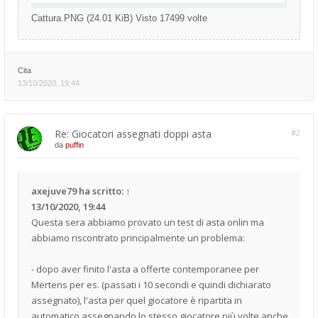
Cattura.PNG (24.01 KiB) Visto 17499 volte
Cita
13/10/2020, 19:44
Re: Giocatori assegnati doppi asta
#2
da
puffin
axejuve79
ha scritto:
↑
13/10/2020, 19:44
Questa sera abbiamo provato un test di asta onlin ma
abbiamo riscontrato principalmente un problema:
- dopo aver finito l'asta a offerte contemporanee per
Mertens per es. (passati i 10 secondi e quindi dichiarato
assegnato), l'asta per quel giocatore è ripartita in
automatico assegnando lo stesso giocatore più volte anche