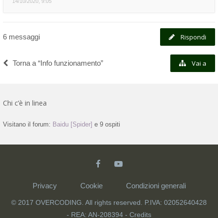
14/10/2020, 9:05
6 messaggi
Rispondi
Torna a “Info funzionamento”
Vai a
Chi c’è in linea
Visitano il forum:
Baidu [Spider]
e 9 ospiti
Privacy
Cookie
Condizioni generali
© 2017 OVERCODING. All rights reserved. P.IVA: 02052640428
- REA: AN-208394 -
Credits