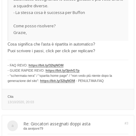
a squadre diverse.
- La stessa cosa è successa per Buffon
Come posso risolvere?
Grazie,
Cosa significa che l'asta è ripartita in automatico?
Puoi scrivere i passi, click per click per replicare?
- FAQ REVO:
https://bit.ly/32lqNOM
- GUIDE RAPIDE REVO:
https://bit.ly/3jnhG7p
- “schermata nera” / “sparita home page” / “non vedo più niente dopo la
generazione del sito”:
https://bit.ly/32lqNOM
- PENULTIMA FAQ
Cita
13/10/2020, 20:03
Re: Giocatori assegnati doppi asta
#3
da
axejuve79