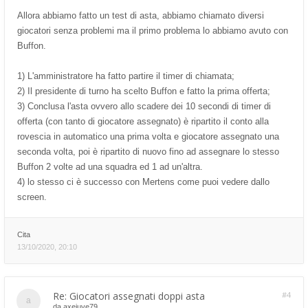
Allora abbiamo fatto un test di asta, abbiamo chiamato diversi
giocatori senza problemi ma il primo problema lo abbiamo avuto con
Buffon.
1) L'amministratore ha fatto partire il timer di chiamata;
2) Il presidente di turno ha scelto Buffon e fatto la prima offerta;
3) Conclusa l'asta ovvero allo scadere dei 10 secondi di timer di
offerta (con tanto di giocatore assegnato) è ripartito il conto alla
rovescia in automatico una prima volta e giocatore assegnato una
seconda volta, poi è ripartito di nuovo fino ad assegnare lo stesso
Buffon 2 volte ad una squadra ed 1 ad un'altra.
4) lo stesso ci è successo con Mertens come puoi vedere dallo
screen.
Cita
13/10/2020, 20:10
Re: Giocatori assegnati doppi asta
#4
da
axejuve79