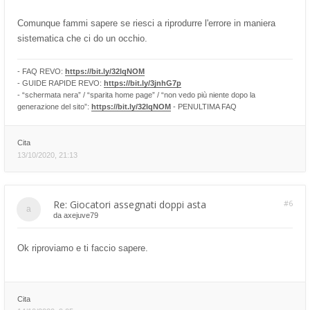
Comunque fammi sapere se riesci a riprodurre l'errore in maniera
sistematica che ci do un occhio.
- FAQ REVO:
https://bit.ly/32lqNOM
- GUIDE RAPIDE REVO:
https://bit.ly/3jnhG7p
- “schermata nera” / “sparita home page” / “non vedo più niente dopo la
generazione del sito”:
https://bit.ly/32lqNOM
- PENULTIMA FAQ
Cita
13/10/2020, 21:13
Re: Giocatori assegnati doppi asta
#6
da
axejuve79
Ok riproviamo e ti faccio sapere.
Cita