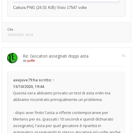
Cattura.PNG (24.01 KiB) Visto 17547 volte
Cita
13/10/2020, 19:44
Re: Giocatori assegnati doppi asta
#2
da
puffin
axejuve79
ha scritto:
↑
13/10/2020, 19:44
Questa sera abbiamo provato un test di asta onlin ma
abbiamo riscontrato principalmente un problema:
- dopo aver finito l'asta a offerte contemporanee per
Mertens per es. (passati i 10 secondi e quindi dichiarato
assegnato), l'asta per quel giocatore è ripartita in
automatico assegnando lo stesso giocatore più volte anche