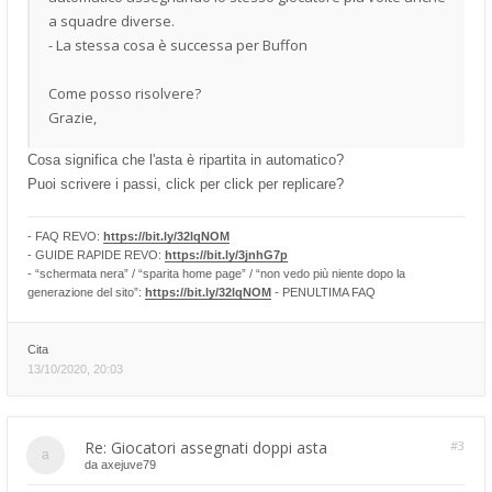
a squadre diverse.
- La stessa cosa è successa per Buffon
Come posso risolvere?
Grazie,
Cosa significa che l'asta è ripartita in automatico?
Puoi scrivere i passi, click per click per replicare?
- FAQ REVO:
https://bit.ly/32lqNOM
- GUIDE RAPIDE REVO:
https://bit.ly/3jnhG7p
- “schermata nera” / “sparita home page” / “non vedo più niente dopo la
generazione del sito”:
https://bit.ly/32lqNOM
- PENULTIMA FAQ
Cita
13/10/2020, 20:03
Re: Giocatori assegnati doppi asta
#3
da
axejuve79