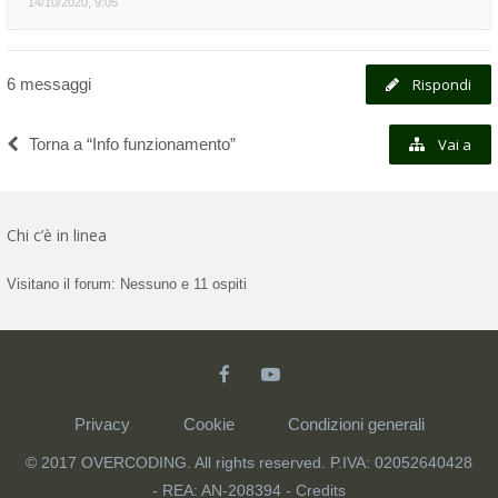
14/10/2020, 9:05
6 messaggi
Rispondi
Torna a “Info funzionamento”
Vai a
Chi c’è in linea
Visitano il forum: Nessuno e 11 ospiti
Privacy
Cookie
Condizioni generali
© 2017 OVERCODING. All rights reserved. P.IVA: 02052640428
- REA: AN-208394 -
Credits