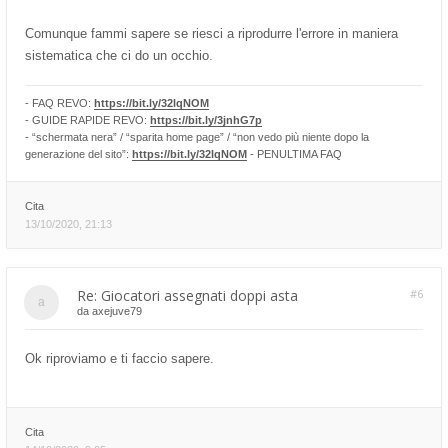
Comunque fammi sapere se riesci a riprodurre l'errore in maniera
sistematica che ci do un occhio.
- FAQ REVO:
https://bit.ly/32lqNOM
- GUIDE RAPIDE REVO:
https://bit.ly/3jnhG7p
- “schermata nera” / “sparita home page” / “non vedo più niente dopo la
generazione del sito”:
https://bit.ly/32lqNOM
- PENULTIMA FAQ
Cita
13/10/2020, 21:13
Re: Giocatori assegnati doppi asta
#6
da
axejuve79
Ok riproviamo e ti faccio sapere.
Cita