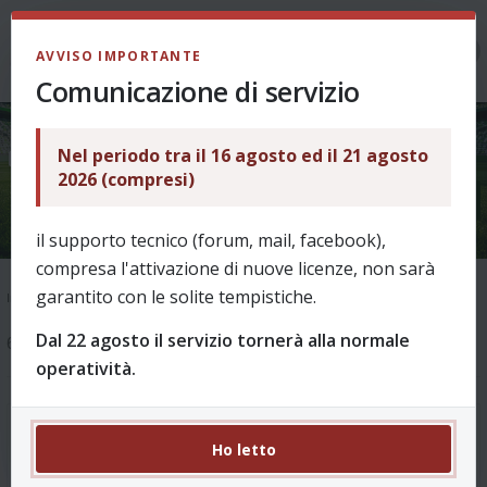
LOGIN
AVVISO IMPORTANTE
Comunicazione di servizio
Nel periodo tra il 16 agosto ed il 21 agosto
Giocatori assegnati doppi asta
2026 (compresi)
il supporto tecnico (forum, mail, facebook),
compresa l'attivazione di nuove licenze, non sarà
garantito con le solite tempistiche.
Indice
Info funzionamento
Dal 22 agosto il servizio tornerà alla normale
6 messaggi
operatività.
Giocatori assegnati doppi asta
#1
Ho letto
da
axejuve79