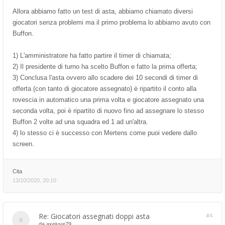
Allora abbiamo fatto un test di asta, abbiamo chiamato diversi
giocatori senza problemi ma il primo problema lo abbiamo avuto con
Buffon.
1) L'amministratore ha fatto partire il timer di chiamata;
2) Il presidente di turno ha scelto Buffon e fatto la prima offerta;
3) Conclusa l'asta ovvero allo scadere dei 10 secondi di timer di
offerta (con tanto di giocatore assegnato) è ripartito il conto alla
rovescia in automatico una prima volta e giocatore assegnato una
seconda volta, poi è ripartito di nuovo fino ad assegnare lo stesso
Buffon 2 volte ad una squadra ed 1 ad un'altra.
4) lo stesso ci è successo con Mertens come puoi vedere dallo
screen.
Cita
13/10/2020, 20:10
Re: Giocatori assegnati doppi asta
#4
da
axejuve79