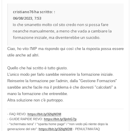
cristiano76
ha scritto:
↑
06/08/2023, 7:53
Io che smanetto molto col sito credo non si possa fare
neanche manualmente, a meno che vada a cambiare la
formazione iniziale, ma diventerebbe un suicidio.
Ciao, ho vito l'MP ma rispondo qui così che la risposta possa essere
utile anche ad altri.
Quello che hai scritto è tutto giusto.
L'unico modo per farlo sarebbe reinserire la formazione iniziale.
Reinserire la formazione per l'admin, dalla "Gestione Formazioni"
sarebbe anche facile ma il problema è che dovresti "calcolarti" a
mano la formazione che entrerebbe.
Altra soluzione non c'è purtroppo.
- FAQ REVO:
https://bit.ly/32lqNOM
- GUIDE RAPIDE REVO:
https://bit.ly/3jnhG7p
- “schermata nera” / “sparita home page” / “non vedo più niente dopo la
generazione del sito”:
https://bit.ly/32lqNOM
- PENULTIMA FAQ