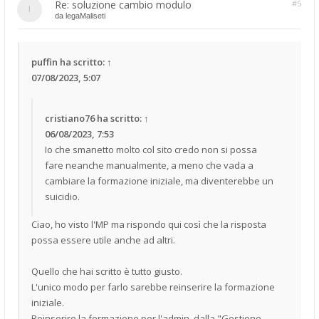
Re: soluzione cambio modulo
#5
da
legaMaliseti
puffin
ha scritto:
↑
07/08/2023, 5:07
cristiano76
ha scritto:
↑
06/08/2023, 7:53
Io che smanetto molto col sito credo non si possa
fare neanche manualmente, a meno che vada a
cambiare la formazione iniziale, ma diventerebbe un
suicidio.
Ciao, ho visto l'MP ma rispondo qui così che la risposta
possa essere utile anche ad altri.
Quello che hai scritto è tutto giusto.
L'unico modo per farlo sarebbe reinserire la formazione
iniziale.
Reinserire la formazione per l'admin, dalla "Gestione