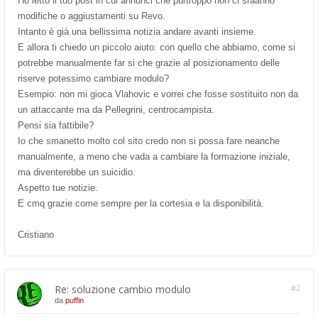
Ho letto il tuo post in cui annunci che purtroppo non ci sraanno
modifiche o aggiustamenti su Revo.
Intanto è già una bellissima notizia andare avanti insieme.
E allora ti chiedo un piccolo aiuto: con quello che abbiamo, come si
potrebbe manualmente far si che grazie al posizionamento delle
riserve potessimo cambiare modulo?
Esempio: non mi gioca Vlahovic e vorrei che fosse sostituito non da
un attaccante ma da Pellegrini, centrocampista.
Pensi sia fattibile?
Io che smanetto molto col sito credo non si possa fare neanche
manualmente, a meno che vada a cambiare la formazione iniziale,
ma diventerebbe un suicidio.
Aspetto tue notizie.
E cmq grazie come sempre per la cortesia e la disponibilità.
Cristiano
Re: soluzione cambio modulo
#2
da
puffin