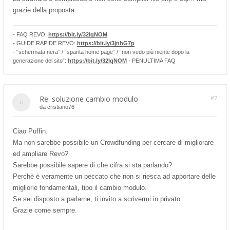
grazie della proposta.
- FAQ REVO:
https://bit.ly/32lqNOM
- GUIDE RAPIDE REVO:
https://bit.ly/3jnhG7p
- “schermata nera” / “sparita home page” / “non vedo più niente dopo la
generazione del sito”:
https://bit.ly/32lqNOM
- PENULTIMA FAQ
Re: soluzione cambio modulo
#7
da
cristiano76
Ciao Puffin.
Ma non sarebbe possibile un Crowdfunding per cercare di migliorare
ed ampliare Revo?
Sarebbe possibile sapere di che cifra si sta parlando?
Perchè è veramente un peccato che non si riesca ad apportare delle
migliorie fondamentali, tipo il cambio modulo.
Se sei disposto a parlarne, ti invito a scrivermi in privato.
Grazie come sempre.