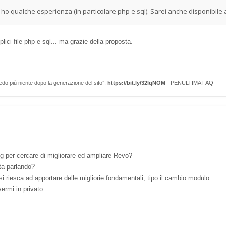
 qualche esperienza (in particolare php e sql). Sarei anche disponibile a
ci file php e sql... ma grazie della proposta.
edo più niente dopo la generazione del sito”:
https://bit.ly/32lqNOM
- PENULTIMA FAQ
 per cercare di migliorare ed ampliare Revo?
sta parlando?
riesca ad apportare delle migliorie fondamentali, tipo il cambio modulo.
vermi in privato.