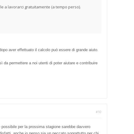
e a lavorarci gratuitamente (a tempo perso).
dopo aver effettuato il calcolo può essere di grande aiuto.
 da permettere a noi utenti di poter aiutare e contribuire
#10
 possibile per la prossima stagione sarebbe davvero
sfatti, anche io penso sia un peccato soprattutto per chi