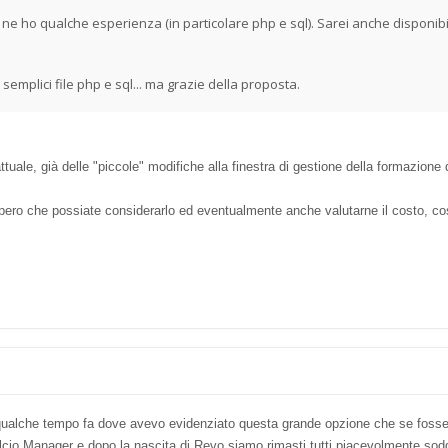
 ho qualche esperienza (in particolare php e sql). Sarei anche disponibil
emplici file php e sql... ma grazie della proposta.
uale, già delle "piccole" modifiche alla finestra di gestione della formazione 
pero che possiate considerarlo ed eventualmente anche valutarne il costo, così
 qualche tempo fa dove avevo evidenziato questa grande opzione che se fosse
io Manager e dopo la nascita di Revo siamo rimasti tutti piacevolmente soddi