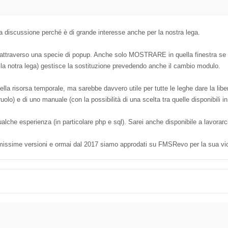
 discussione perché è di grande interesse anche per la nostra lega.
 attraverso una specie di popup. Anche solo MOSTRARE in quella finestra se n
ella notra lega) gestisce la sostituzione prevedendo anche il cambio modulo.
della risorsa temporale, ma sarebbe davvero utile per tutte le leghe dare la lib
uolo) e di uno manuale (con la possibilità di una scelta tra quelle disponibili i
he esperienza (in particolare php e sql). Sarei anche disponibile a lavorarc
missime versioni e ormai dal 2017 siamo approdati su FMSRevo per la sua v