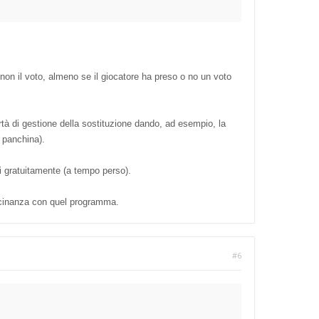
on il voto, almeno se il giocatore ha preso o no un voto
ertà di gestione della sostituzione dando, ad esempio, la
n panchina).
i gratuitamente (a tempo perso).
icinanza con quel programma.
#6