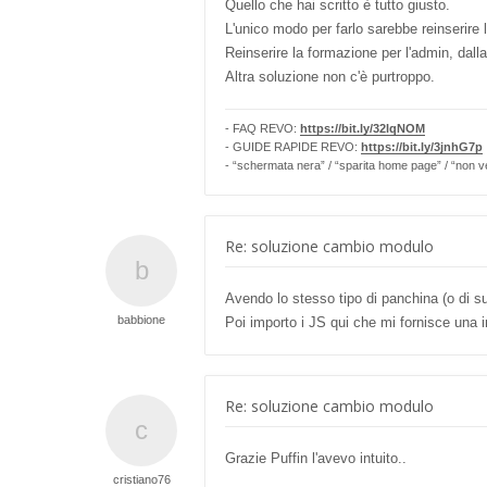
Quello che hai scritto è tutto giusto.
L'unico modo per farlo sarebbe reinserire l
Reinserire la formazione per l'admin, dal
Altra soluzione non c'è purtroppo.
- FAQ REVO:
https://bit.ly/32lqNOM
- GUIDE RAPIDE REVO:
https://bit.ly/3jnhG7p
- “schermata nera” / “sparita home page” / “non v
Re: soluzione cambio modulo
Avendo lo stesso tipo di panchina (o di su
babbione
Poi importo i JS qui che mi fornisce una i
Re: soluzione cambio modulo
Grazie Puffin l'avevo intuito..
cristiano76