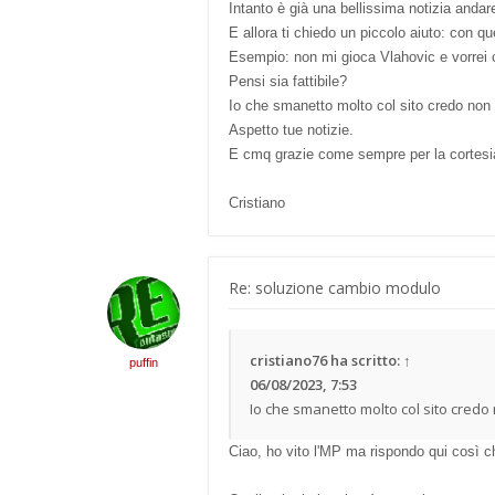
Intanto è già una bellissima notizia andar
E allora ti chiedo un piccolo aiuto: con
Esempio: non mi gioca Vlahovic e vorrei 
Pensi sia fattibile?
Io che smanetto molto col sito credo non
Aspetto tue notizie.
E cmq grazie come sempre per la cortesia 
Cristiano
Re: soluzione cambio modulo
cristiano76
ha scritto:
↑
puffin
06/08/2023, 7:53
Io che smanetto molto col sito cred
Ciao, ho vito l'MP ma rispondo qui così ch