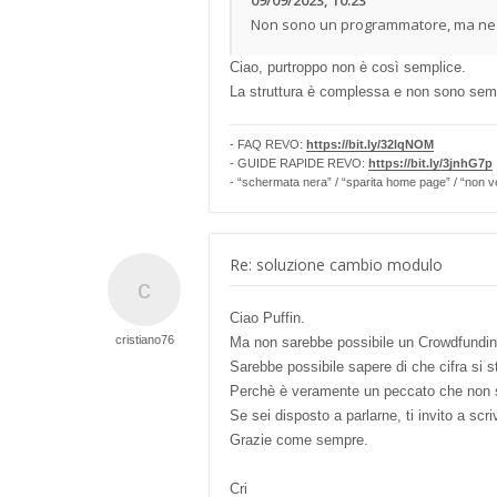
09/09/2023, 10:23
Non sono un programmatore, ma ne ho
Ciao, purtroppo non è così semplice.
La struttura è complessa e non sono sempli
- FAQ REVO:
https://bit.ly/32lqNOM
- GUIDE RAPIDE REVO:
https://bit.ly/3jnhG7p
- “schermata nera” / “sparita home page” / “non v
Re: soluzione cambio modulo
Ciao Puffin.
cristiano76
Ma non sarebbe possibile un Crowdfunding
Sarebbe possibile sapere di che cifra si 
Perchè è veramente un peccato che non si 
Se sei disposto a parlarne, ti invito a scri
Grazie come sempre.
Cri