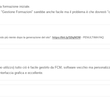
a formazione iniziale.
la "Gestione Formazioni" sarebbe anche facile ma il problema è che dovresti "
edo più niente dopo la generazione del sito”:
https://bit.ly/32lqNOM
- PENULTIMA FAQ
o utilizzo) tutto ciò è facile gestirlo da FCM, software vecchio ma personaliz
nterfaccia grafica e eccellente.