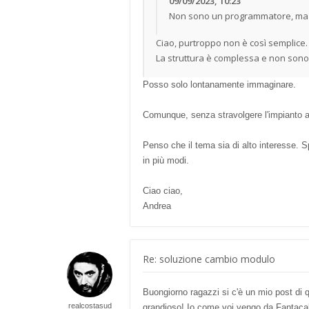
09/09/2023, 10:23
Non sono un programmatore, ma ne
Ciao, purtroppo non è così semplice.
La struttura è complessa e non sono s
Posso solo lontanamente immaginare.
Comunque, senza stravolgere l'impianto att
Penso che il tema sia di alto interesse. S
in più modi.
Ciao ciao,
Andrea
Re: soluzione cambio modulo
Buongiorno ragazzi si c'è un mio post di
realcostasud
grandioso! Io come voi vengo da Fantacalc