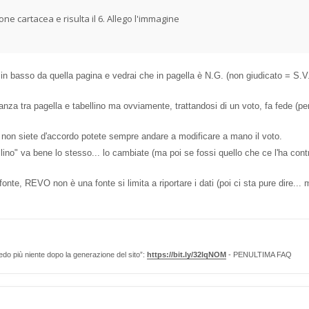
ne cartacea e risulta il 6. Allego l'immagine
in basso da quella pagina e vedrai che in pagella è N.G. (non giudicato = S.V.
nza tra pagella e tabellino ma ovviamente, trattandosi di un voto, fa fede (per 
non siete d'accordo potete sempre andare a modificare a mano il voto.
llino" va bene lo stesso... lo cambiate (ma poi se fossi quello che ce l'ha contr
te, REVO non è una fonte si limita a riportare i dati (poi ci sta pure dire...
edo più niente dopo la generazione del sito”:
https://bit.ly/32lqNOM
- PENULTIMA FAQ