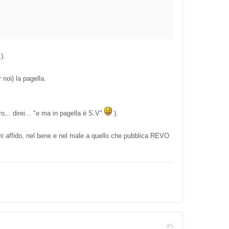
).
noi) la pagella.
o... direi... "e ma in pagella è S.V"
).
 mi affido, nel bene e nel male a quello che pubblica REVO
#5