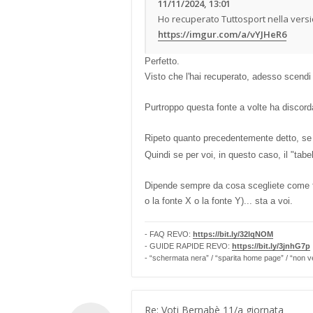
11/11/2024, 13:01
Ho recuperato Tuttosport nella versio
https://imgur.com/a/vYJHeR6
Perfetto.
Visto che l'hai recuperato, adesso scendi 
Purtroppo questa fonte a volte ha discorda
Ripeto quanto precedentemente detto, se 
Quindi se per voi, in questo caso, il "tabe
Dipende sempre da cosa scegliete come fon
o la fonte X o la fonte Y)... sta a voi.
- FAQ REVO:
https://bit.ly/32lqNOM
- GUIDE RAPIDE REVO:
https://bit.ly/3jnhG7p
- “schermata nera” / “sparita home page” / “non v
Re: Voti Bernabè 11/a giornata