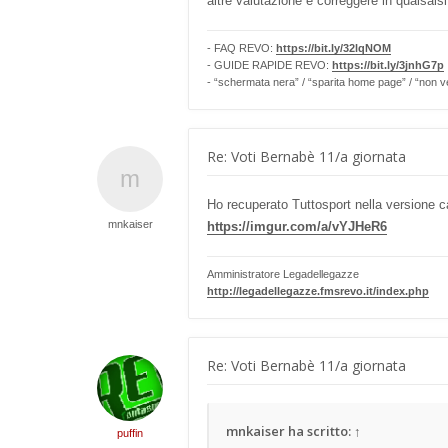
altre valutazione e correggere in qualsai
- FAQ REVO:
https://bit.ly/32lqNOM
- GUIDE RAPIDE REVO:
https://bit.ly/3jnhG7p
- “schermata nera” / “sparita home page” / “non v
Re: Voti Bernabè 11/a giornata
Ho recuperato Tuttosport nella versione ca
mnkaiser
https://imgur.com/a/vYJHeR6
Amministratore Legadellegazze
http://legadellegazze.fmsrevo.it/index.php
Re: Voti Bernabè 11/a giornata
mnkaiser
ha scritto:
↑
puffin