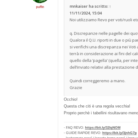
mnkaiser
ha scritto:
↑
puffin
11/11/2024, 15:04
Noi utilizziamo Revo per voti/ruoli et
q. Discrepanze nelle pagelle dei quot
Qualora il Q.U. riporti in due o più par
si verifichi una discrepanza nei Voti 
terrà in considerazione ai fini del cal
quello della ‘pagella’ (quella, per int
dell’inviato relativi alla prestazione 
Quindi correggeremo a mano.
Grazie
Occhio!
Questa che citi è una regola vecchia!
Proprio perchè i tabellini risultavano meno 
- FAQ REVO:
https://bit.ly/32lqNOM
- GUIDE RAPIDE REVO:
https://bit.ly/3jnhG7p