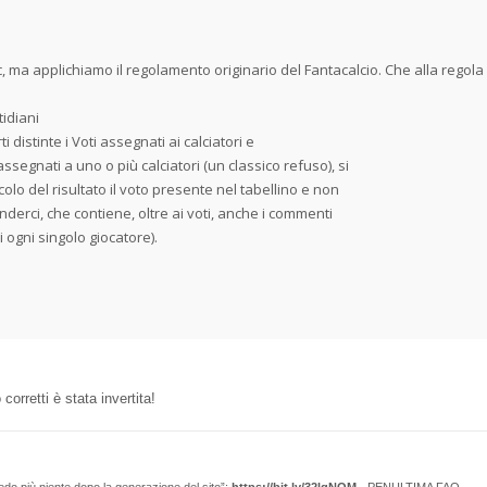
c, ma applichiamo il regolamento originario del Fantacalcio. Che alla regola 1
idiani
ti distinte i Voti assegnati ai calciatori e
assegnati a uno o più calciatori (un classico refuso), si
colo del risultato il voto presente nel tabellino e non
enderci, che contiene, oltre ai voti, anche i commenti
di ogni singolo giocatore).
corretti è stata invertita!