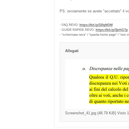
PS: ovviamente se avete "accettato" il vo
- FAQ REVO:
https://bit.ly/32lqNOM
- GUIDE RAPIDE REVO:
https://bit.ly/3jnhG7p
- “schermata nera” / “sparita home page” / “non v
Allegati
Screenshot_41.jpg (48.79 KiB) Visto 1