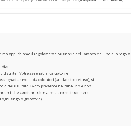
edo più niente dopo la generazione del sito”:
https://bit.ly/32lqNOM
- PENULTIMA FAQ
c, ma applichiamo il regolamento originario del Fantacalcio. Che alla regola 1
idiani
ti distinte i Voti assegnati ai calciatori e
assegnati a uno o più calciatori (un classico refuso), si
colo del risultato il voto presente nel tabellino e non
enderci, che contiene, oltre ai voti, anche i commenti
di ogni singolo giocatore).