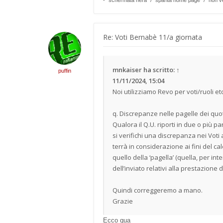
- “schermata nera” / “sparita home page” / “non v
Re: Voti Bernabè 11/a giornata
mnkaiser
ha scritto:
↑
puffin
11/11/2024, 15:04
Noi utilizziamo Revo per voti/ruoli et
q. Discrepanze nelle pagelle dei quot
Qualora il Q.U. riporti in due o più par
si verifichi una discrepanza nei Voti 
terrà in considerazione ai fini del cal
quello della ‘pagella’ (quella, per int
dell’inviato relativi alla prestazione 
Quindi correggeremo a mano.
Grazie
Ecco qua