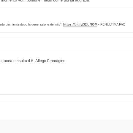
si momento voti, bonus e malus come più gli aggrada.
edo più niente dopo la generazione del sito”:
https://bit.ly/32lqNOM
- PENULTIMA FAQ
rtacea e risulta il 6. Allego l'immagine