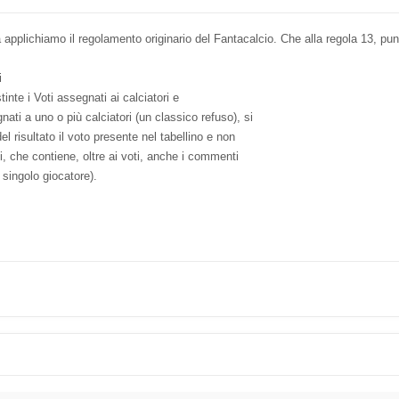
 applichiamo il regolamento originario del Fantacalcio. Che alla regola 13, punt
i
stinte i Voti assegnati ai calciatori e
nati a uno o più calciatori (un classico refuso), si
del risultato il voto presente nel tabellino e non
ci, che contiene, oltre ai voti, anche i commenti
i singolo giocatore).