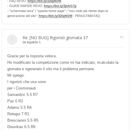
- FAQ REVO:
https://bit.ly/32lqNOM
- GUIDE RAPIDE REVO:
https://bit.ly/3jnhG7p
- “schermata nera” / “sparita home page” / “non vedo più niente dopo la
generazione del sito”:
https://bit.ly/32lqNOM
- PENULTIMA FAQ
Re: [NO BUG] Rigoristi giornata 37
#3
da
legalefa-1
Grazie per la risposta veloce.
Ho modificato la competizione come mi hai indicato, ricalcolato la
giornata e rigenerato il sito ma il problema permane.
Mi spiego.
I rigoristi che usa sono
per i Cosmonauti
Samardzic 5.5 R7
Paz 6 R2
Adams 5.5 R4
Retegui 7 R1
Brescianini 5.5 R5
Douvikas 6.5 R6