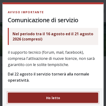
LOGIN
AVVISO IMPORTANTE
Comunicazione di servizio
Nel periodo tra il 16 agosto ed il 21 agosto
[NO BUG] Rigoristi giornata 37
2026 (compresi)
il supporto tecnico (forum, mail, facebook),
compresa l'attivazione di nuove licenze, non sarà
garantito con le solite tempistiche.
Indice
Supporto
Ask & Help
Bug e problemi vari - archivio fino al 2025/26
Dal 22 agosto il servizio tornerà alla normale
9 messaggi
operatività.
[NO BUG] Rigoristi giornata 37
#1
Ho letto
da
legalefa-1