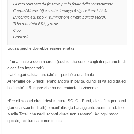
La lista utilizzata da fmsrevo per la finale della competizione
Coppa (Girone 46) è errata: impiega 6 rigoristi anziché 5.
L’incontro è di tipo 7 (eliminazione diretta partita secca).
Ti ho mandato il Db, grazie
Ciao
Giancarlo
Scusa perchè dovrebbe essere errata?
E' una finale a scontri diretti (occhio che sono sbagliati i parametri di
classifica impostati*)
Hai 6 rigori calciati anzichè 5.. perchè è una finale.
Al termine dei 5 rigori, erano ancora in parità, quindi si va ad oltra ed
ha "tirato" il 6° rigore che ha determinato la vincente.
*Per gli scontri diretti devi mettere SOLO - Punti; classifica per punti
(tornei a scontri diretti) e nient'altro (tu hai aggiunto Somma Totali e
Media Totali che negli scontri diretti non servono). Ad ogni modo
questo, nel tuo caso non inficia.