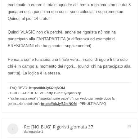
contribuito a creare il totale squadre dei tempi regolamentarei e dai 3
giocatori della panchina con cui si sono calcolati i supplementari.
Quindi, al più, 14 tiratori
Quindi VLASIC non c'è perchè, anche se rigorista n3 non ha
partecipato alla FANTAPARTITA (a differenza ad esempio di
BRESCIANINI che ha giocato i supplementari).
Pensa a come funziona una finale vera... i calci di rigore li tira solo
chi è in campo al momento dei rigori... (quindi chi ha partecipato alla
partita). La logica è la stessa.
- FAQ REVO:
https://bit.ly/32lqNOM
- GUIDE RAPIDE REVO:
https://bit.ly/3jnhG7p
- “schermata nera” / “sparita home page” / “non vedo più niente dopo la
generazione del sito”:
https://bit.ly/32lqNOM
- PENULTIMA FAQ
Re: [NO BUG] Rigoristi giornata 37
#9
da
legalefa-1