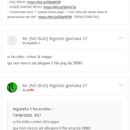
- FAQ REVO:
https://bit.ly/32lqNOM
- GUIDE RAPIDE REVO:
https://bit.ly/3jnhG7p
- “schermata nera” / “sparita home page” / “non vedo più niente dopo la
generazione del sito”:
https://bit.ly/32lqNOM
- PENULTIMA FAQ
Re: [NO BUG] Rigoristi giornata 37
#5
da
legalefa-1
si ho tolto i criteri di troppo
qui non riesco ad allegare il file png da 388K!
Re: [NO BUG] Rigoristi giornata 37
#6
da
puffin
legalefa-1
ha scritto:
↑
19/05/2025, 9:57
si ho tolto i criteri di troppo
qui non riesco ad allegare il file png da 388K!