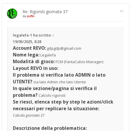
Re: Rigoristi giornata 37
#2
da
puffin
legalefa-1
ha scritto:
↑
19/05/2025, 8:28
Account REVO:
gdpgdp@gmail.com
Nome lega:
Legalefa
Modalità di gioco:
FCM (FantaCalcio Manager)
Layout REVO in uso:
Il problema si verifica lato ADMIN o lato
UTENTE?
sia lato Admin che lato Utente
In quale sezione/pagina si verifica il
problema?
Calcolo rigoristi
Se riesci, elenca step by step le azioni/click
necessari per replicare la situazione:
Calcolo giornata 37
Descrizione della problematica: