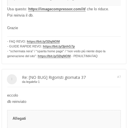
Usa questo:
https://imagecompressor.com/it/
che lo riduce.
Poi reinvia il db.
Grazie
- FAQ REVO:
https://bit.ly/32lqNOM
- GUIDE RAPIDE REVO:
https://bit.ly/3jnhG7p
- “schermata nera” / “sparita home page” / “non vedo più niente dopo la
generazione del sito”:
https://bit.ly/32lqNOM
- PENULTIMA FAQ
Re: [NO BUG] Rigoristi giornata 37
#7
da
legalefa-1
eccolo
db reinviato
Allegati