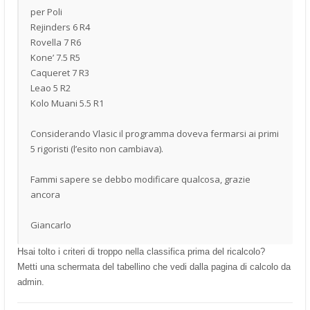
per Poli
Rejinders 6 R4
Rovella 7 R6
Kone’ 7.5 R5
Caqueret 7 R3
Leao 5 R2
Kolo Muani 5.5 R1
Considerando Vlasic il programma doveva fermarsi ai primi
5 rigoristi (l’esito non cambiava).
Fammi sapere se debbo modificare qualcosa, grazie
ancora
Giancarlo
Hsai tolto i criteri di troppo nella classifica prima del ricalcolo?
Metti una schermata del tabellino che vedi dalla pagina di calcolo da
admin.