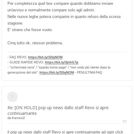
Per completezza quel box compare quando dobbiamo inviare
un'avviso e normalmente compare solo agli admin.
Nelle nuove leghe poteva comparire in quanto refuso della scorsa
stagione.
E' strano che fosse vuoto.
Cmq tutto ok, nessun problema.
- FAQ REVO:
https://bit.ly/32lqNOM
- GUIDE RAPIDE REVO:
https://bit.ly/3jnhG7p
- “schermata nera” / “sparita home page” / “non vedo più niente dopo la
generazione del sito”:
https://bit.ly/32lqNOM
- PENULTIMA FAQ
Re: [ON HOLD] pop up news dallo staff Revo si apre
continuamante
da
frarossi2
#6
il pop up news dallo staff Revo si apre continuamante ad ogni click