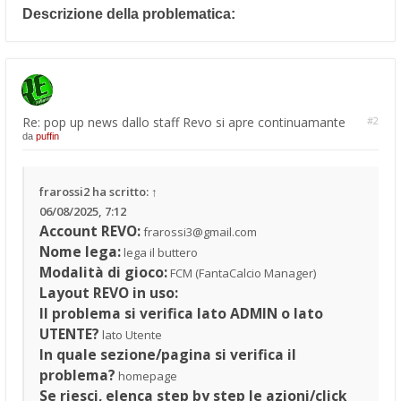
Descrizione della problematica:
Re: pop up news dallo staff Revo si apre continuamante
#2
da
puffin
frarossi2
ha scritto:
↑
06/08/2025, 7:12
Account REVO:
frarossi3@gmail.com
Nome lega:
lega il buttero
Modalità di gioco:
FCM (FantaCalcio Manager)
Layout REVO in uso:
Il problema si verifica lato ADMIN o lato
UTENTE?
lato Utente
In quale sezione/pagina si verifica il
problema?
homepage
Se riesci, elenca step by step le azioni/click