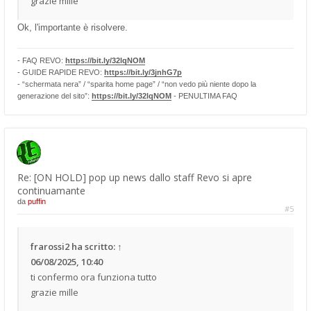
grazie mille
Ok, l'importante è risolvere.
- FAQ REVO:
https://bit.ly/32lqNOM
- GUIDE RAPIDE REVO:
https://bit.ly/3jnhG7p
- “schermata nera” / “sparita home page” / “non vedo più niente dopo la
generazione del sito”:
https://bit.ly/32lqNOM
- PENULTIMA FAQ
Re: [ON HOLD] pop up news dallo staff Revo si apre
continuamante
da
puffin
#5
frarossi2
ha scritto:
↑
06/08/2025, 10:40
ti confermo ora funziona tutto
grazie mille