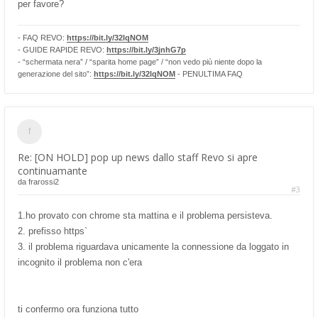
per favore?
- FAQ REVO:
https://bit.ly/32lqNOM
- GUIDE RAPIDE REVO:
https://bit.ly/3jnhG7p
- “schermata nera” / “sparita home page” / “non vedo più niente dopo la
generazione del sito”:
https://bit.ly/32lqNOM
- PENULTIMA FAQ
Re: [ON HOLD] pop up news dallo staff Revo si apre
continuamante
da
frarossi2
#3
1.ho provato con chrome sta mattina e il problema persisteva.
2. prefisso https`
3. il problema riguardava unicamente la connessione da loggato in
incognito il problema non c'era
ti confermo ora funziona tutto