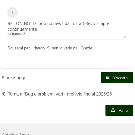
Re: [ON HOLD] pop up news dallo staff Revo si apre
continuamante
da
frarossi2
#8
Scusami per il ritardo. Si non lo vedo piu. Grazie
8 messaggi
Bloccato
Torna a “Bug e problemi vari - archivio fino al 2025/26”
Vai a
Chi c’è in linea