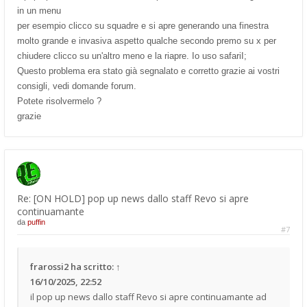
in un menu
per esempio clicco su squadre e si apre generando una finestra
molto grande e invasiva aspetto qualche secondo premo su x per
chiudere clicco su un'altro meno e la riapre. Io uso safariI;
Questo problema era stato già segnalato e corretto grazie ai vostri
consigli, vedi domande forum.
Potete risolvermelo ?
grazie
Re: [ON HOLD] pop up news dallo staff Revo si apre
continuamante
da
puffin
#7
frarossi2
ha scritto:
↑
16/10/2025, 22:52
il pop up news dallo staff Revo si apre continuamante ad