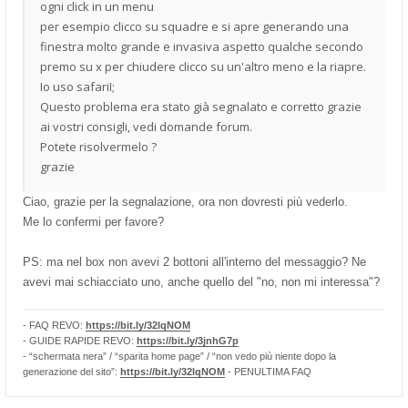
ogni click in un menu
per esempio clicco su squadre e si apre generando una
finestra molto grande e invasiva aspetto qualche secondo
premo su x per chiudere clicco su un'altro meno e la riapre.
Io uso safariI;
Questo problema era stato già segnalato e corretto grazie
ai vostri consigli, vedi domande forum.
Potete risolvermelo ?
grazie
Ciao, grazie per la segnalazione, ora non dovresti più vederlo.
Me lo confermi per favore?
PS: ma nel box non avevi 2 bottoni all'interno del messaggio? Ne
avevi mai schiacciato uno, anche quello del "no, non mi interessa"?
- FAQ REVO:
https://bit.ly/32lqNOM
- GUIDE RAPIDE REVO:
https://bit.ly/3jnhG7p
- “schermata nera” / “sparita home page” / “non vedo più niente dopo la
generazione del sito”:
https://bit.ly/32lqNOM
- PENULTIMA FAQ