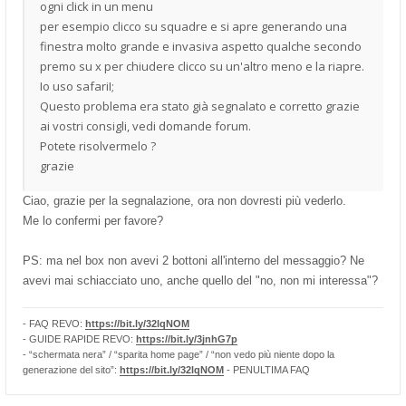
ogni click in un menu
per esempio clicco su squadre e si apre generando una
finestra molto grande e invasiva aspetto qualche secondo
premo su x per chiudere clicco su un'altro meno e la riapre.
Io uso safariI;
Questo problema era stato già segnalato e corretto grazie
ai vostri consigli, vedi domande forum.
Potete risolvermelo ?
grazie
Ciao, grazie per la segnalazione, ora non dovresti più vederlo.
Me lo confermi per favore?
PS: ma nel box non avevi 2 bottoni all'interno del messaggio? Ne
avevi mai schiacciato uno, anche quello del "no, non mi interessa"?
- FAQ REVO:
https://bit.ly/32lqNOM
- GUIDE RAPIDE REVO:
https://bit.ly/3jnhG7p
- “schermata nera” / “sparita home page” / “non vedo più niente dopo la
generazione del sito”:
https://bit.ly/32lqNOM
- PENULTIMA FAQ