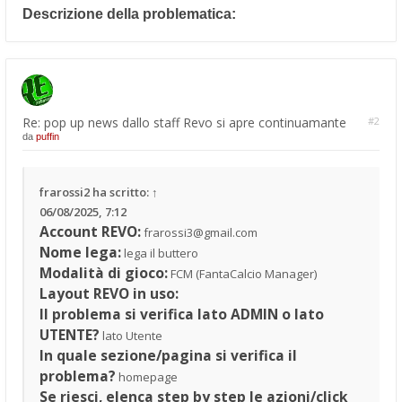
Descrizione della problematica:
Re: pop up news dallo staff Revo si apre continuamante
#2
da
puffin
frarossi2
ha scritto:
↑
06/08/2025, 7:12
Account REVO:
frarossi3@gmail.com
Nome lega:
lega il buttero
Modalità di gioco:
FCM (FantaCalcio Manager)
Layout REVO in uso:
Il problema si verifica lato ADMIN o lato
UTENTE?
lato Utente
In quale sezione/pagina si verifica il
problema?
homepage
Se riesci, elenca step by step le azioni/click