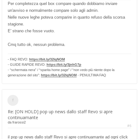
Per completezza quel box compare quando dobbiamo inviare
un'avviso e normalmente compare solo agli admin.
Nelle nuove leghe poteva comparire in quanto refuso della scorsa
stagione.
E' strano che fosse vuoto.
Cmq tutto ok, nessun problema.
- FAQ REVO:
https://bit.ly/32lqNOM
- GUIDE RAPIDE REVO:
https://bit.ly/3jnhG7p
- “schermata nera” / “sparita home page” / “non vedo più niente dopo la
generazione del sito”:
https://bit.ly/32lqNOM
- PENULTIMA FAQ
Re: [ON HOLD] pop up news dallo staff Revo si apre
continuamante
da
frarossi2
#6
il pop up news dallo staff Revo si apre continuamante ad ogni click