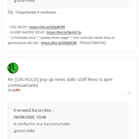
grazie mille
Ok, l'importante è risolvere.
- FAQ REVO:
https://bit.ly/32lqNOM
- GUIDE RAPIDE REVO:
https://bit.ly/3jnhG7p
- “schermata nera” / “sparita home page” / “non vedo più niente dopo la
generazione del sito”:
https://bit.ly/32lqNOM
- PENULTIMA FAQ
Re: [ON HOLD] pop up news dallo staff Revo si apre
continuamante
da
puffin
#5
frarossi2
ha scritto:
↑
06/08/2025, 10:40
ti confermo ora funziona tutto
grazie mille