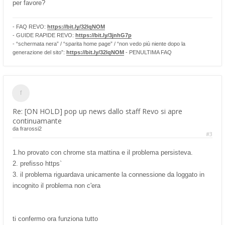
per favore?
- FAQ REVO:
https://bit.ly/32lqNOM
- GUIDE RAPIDE REVO:
https://bit.ly/3jnhG7p
- “schermata nera” / “sparita home page” / “non vedo più niente dopo la
generazione del sito”:
https://bit.ly/32lqNOM
- PENULTIMA FAQ
Re: [ON HOLD] pop up news dallo staff Revo si apre
continuamante
da
frarossi2
#3
1.ho provato con chrome sta mattina e il problema persisteva.
2. prefisso https`
3. il problema riguardava unicamente la connessione da loggato in
incognito il problema non c'era
ti confermo ora funziona tutto