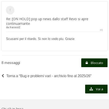
Re: [ON HOLD] pop up news dallo staff Revo si apre
continuamante
da
frarossi2
#8
Scusami per il ritardo. Si non lo vedo piu. Grazie
8 messaggi
Bloccato
Torna a “Bug e problemi vari - archivio fino al 2025/26”
Vai a
Chi c’è in linea