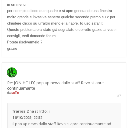
in un menu
per esempio clicco su squadre e si apre generando una finestra
molto grande e invasiva aspetto qualche secondo premo su x per
chiudere clicco su un'altro meno e la riapre. Io uso safariI;
Questo problema era stato già segnalato e corretto grazie ai vostri
consigli, vedi domande forum.
Potete risolvermelo ?
grazie
Re: [ON HOLD] pop up news dallo staff Revo si apre
continuamante
da
puffin
#7
frarossi2
ha scritto:
↑
16/10/2025, 22:52
il pop up news dallo staff Revo si apre continuamante ad