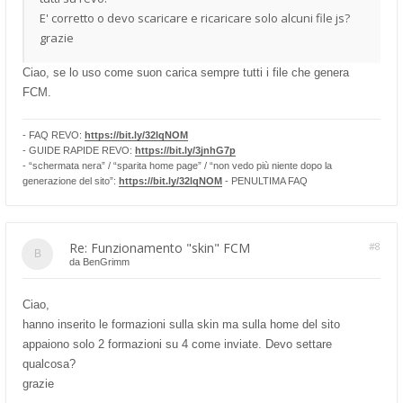
E' corretto o devo scaricare e ricaricare solo alcuni file js?
grazie
Ciao, se lo uso come suon carica sempre tutti i file che genera
FCM.
- FAQ REVO:
https://bit.ly/32lqNOM
- GUIDE RAPIDE REVO:
https://bit.ly/3jnhG7p
- “schermata nera” / “sparita home page” / “non vedo più niente dopo la
generazione del sito”:
https://bit.ly/32lqNOM
- PENULTIMA FAQ
Re: Funzionamento "skin" FCM
#8
da
BenGrimm
Ciao,
hanno inserito le formazioni sulla skin ma sulla home del sito
appaiono solo 2 formazioni su 4 come inviate. Devo settare
qualcosa?
grazie