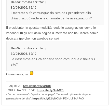
BenGrimm
ha scritto:
↑
30/04/2026, 12:12
il mercato si fa comunque dal sito ed il presidente alla
chiusura può vedere le chiamate per le assegnazioni?
Il presidente, in questa modalità, vede le assegnazioni come le
vedono tutti gli altri dalla pagina di mercato non ha un'area admin
dedicata (perchè non avrebbe senso)
BenGrimm
ha scritto:
↑
30/04/2026, 12:12
Le classifiche ed il calendario sono comunque visibile sul
sito?
Ovviamente, si.
- FAQ REVO:
https://bit.ly/32lqNOM
- GUIDE RAPIDE REVO:
https://bit.ly/3jnhG7p
- “schermata nera” / “sparita home page” / “non vedo più niente dopo la
generazione del sito”:
https://bit.ly/32lqNOM
- PENULTIMA FAQ