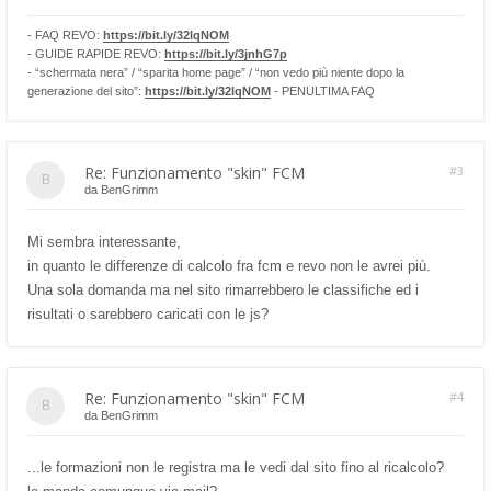
- FAQ REVO:
https://bit.ly/32lqNOM
- GUIDE RAPIDE REVO:
https://bit.ly/3jnhG7p
- “schermata nera” / “sparita home page” / “non vedo più niente dopo la
generazione del sito”:
https://bit.ly/32lqNOM
- PENULTIMA FAQ
Re: Funzionamento "skin" FCM
#3
da
BenGrimm
Mi sembra interessante,
in quanto le differenze di calcolo fra fcm e revo non le avrei più.
Una sola domanda ma nel sito rimarrebbero le classifiche ed i
risultati o sarebbero caricati con le js?
Re: Funzionamento "skin" FCM
#4
da
BenGrimm
...le formazioni non le registra ma le vedi dal sito fino al ricalcolo?