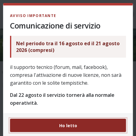
LOGIN
AVVISO IMPORTANTE
Comunicazione di servizio
Nel periodo tra il 16 agosto ed il 21 agosto
Funzionamento "skin" FCM
2026 (compresi)
il supporto tecnico (forum, mail, facebook),
Indice
Supporto
Ask & Help
Come funziona? - archivio fino al 2025/26
compresa l'attivazione di nuove licenze, non sarà
garantito con le solite tempistiche.
1
2
20 messaggi
Dal 22 agosto il servizio tornerà alla normale
operatività.
Funzionamento "skin" FCM
#1
da
BenGrimm
Ho letto
Ciao, ormai da 5 anni gestisco le mie leghe sul sito ma mi