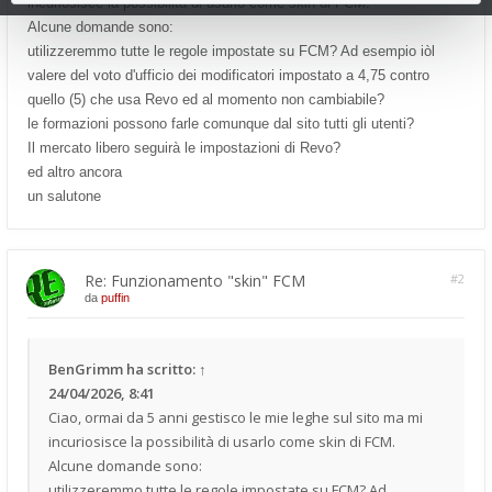
incuriosisce la possibilità di usarlo come skin di FCM.
Alcune domande sono:
utilizzeremmo tutte le regole impostate su FCM? Ad esempio iòl
valere del voto d'ufficio dei modificatori impostato a 4,75 contro
quello (5) che usa Revo ed al momento non cambiabile?
le formazioni possono farle comunque dal sito tutti gli utenti?
Il mercato libero seguirà le impostazioni di Revo?
ed altro ancora
un salutone
Re: Funzionamento "skin" FCM
#2
da
puffin
BenGrimm
ha scritto:
↑
24/04/2026, 8:41
Ciao, ormai da 5 anni gestisco le mie leghe sul sito ma mi
incuriosisce la possibilità di usarlo come skin di FCM.
Alcune domande sono:
utilizzeremmo tutte le regole impostate su FCM? Ad