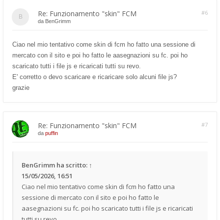
Re: Funzionamento "skin" FCM
#6
da
BenGrimm
Ciao nel mio tentativo come skin di fcm ho fatto una sessione di
mercato con il sito e poi ho fatto le aasegnazioni su fc. poi ho
scaricato tutti i file js e ricaricati tutti su revo.
E' corretto o devo scaricare e ricaricare solo alcuni file js?
grazie
Re: Funzionamento "skin" FCM
#7
da
puffin
BenGrimm
ha scritto:
↑
15/05/2026, 16:51
Ciao nel mio tentativo come skin di fcm ho fatto una
sessione di mercato con il sito e poi ho fatto le
aasegnazioni su fc. poi ho scaricato tutti i file js e ricaricati
tutti su revo.