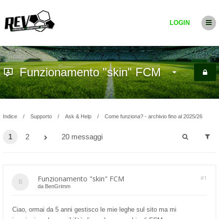
LOGIN
Funzionamento "skin" FCM
Indice
Supporto
Ask & Help
Come funziona? - archivio fino al 2025/26
1
2
20 messaggi
Funzionamento "skin" FCM
#1
da
BenGrimm
Ciao, ormai da 5 anni gestisco le mie leghe sul sito ma mi