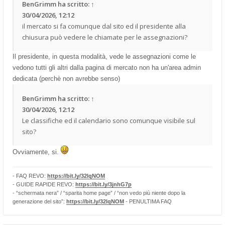
BenGrimm
ha scritto:
↑
30/04/2026, 12:12
il mercato si fa comunque dal sito ed il presidente alla
chiusura può vedere le chiamate per le assegnazioni?
Il presidente, in questa modalità, vede le assegnazioni come le
vedono tutti gli altri dalla pagina di mercato non ha un'area admin
dedicata (perchè non avrebbe senso)
BenGrimm
ha scritto:
↑
30/04/2026, 12:12
Le classifiche ed il calendario sono comunque visibile sul
sito?
Ovviamente, si.
- FAQ REVO:
https://bit.ly/32lqNOM
- GUIDE RAPIDE REVO:
https://bit.ly/3jnhG7p
- “schermata nera” / “sparita home page” / “non vedo più niente dopo la
generazione del sito”:
https://bit.ly/32lqNOM
- PENULTIMA FAQ