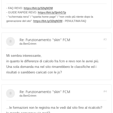
- FAQ REVO:
https://bit.ly/32lqNOM
- GUIDE RAPIDE REVO:
https://bit.ly/3jnhG7p
- “schermata nera” / “sparita home page” / “non vedo più niente dopo la
generazione del sito”:
https://bit.ly/32lqNOM
- PENULTIMA FAQ
Re: Funzionamento "skin" FCM
#3
da
BenGrimm
Mi sembra interessante,
in quanto le differenze di calcolo fra fcm e revo non le avrei più.
Una sola domanda ma nel sito rimarrebbero le classifiche ed i
risultati o sarebbero caricati con le js?
Re: Funzionamento "skin" FCM
#4
da
BenGrimm
...le formazioni non le registra ma le vedi dal sito fino al ricalcolo?