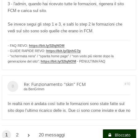
3 - l'admin, quando hai ricevuto tutte le formazioni, rigenera il sito
FCM e carica sul sito.
Se invece segui gli step 1 e 3, e salti lo step 2 le formazioni che
vedi sul sito sono solo quelle che erano in FCM.
- FAQ REVO:
https://bit.ly/32lqNOM
- GUIDE RAPIDE REVO:
https://bit.ly/3jnhG7p
- “schermata nera” / “sparita home page” / “non vedo più niente dopo la
generazione del sito”:
https://bit.ly/32lqNOM
- PENULTIMA FAQ
Re: Funzionamento "skin" FCM
#10
da
BenGrimm
In realtà non è andata così tutte le formazioni sono state fatte sul
sito dopo l’ultimo ricarico delle is. Due ci sono come inviate e due no
1
2
20 messaggi
Bloccato