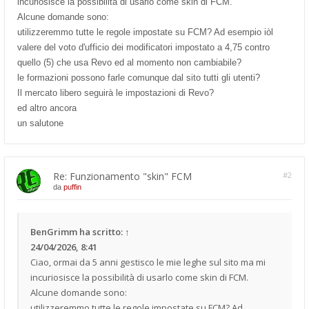
incuriosisce la possibilità di usarlo come skin di FCM.
Alcune domande sono:
utilizzeremmo tutte le regole impostate su FCM? Ad esempio iòl
valere del voto d'ufficio dei modificatori impostato a 4,75 contro
quello (5) che usa Revo ed al momento non cambiabile?
le formazioni possono farle comunque dal sito tutti gli utenti?
Il mercato libero seguirà le impostazioni di Revo?
ed altro ancora
un salutone
Re: Funzionamento "skin" FCM
#2
da
puffin
BenGrimm
ha scritto:
↑
24/04/2026, 8:41
Ciao, ormai da 5 anni gestisco le mie leghe sul sito ma mi
incuriosisce la possibilità di usarlo come skin di FCM.
Alcune domande sono:
utilizzeremmo tutte le regole impostate su FCM? Ad