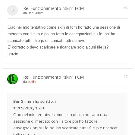
Re: Funzionamento "skin" FCM
#6
da
BenGrimm
Ciao nel mio tentativo come skin di fcm ho fatto una sessione di
mercato con il sito e poi ho fatto le aasegnazioni su fc. poi ho
scaricato tutti i file js e ricaricati tutti su revo.
E' corretto o devo scaricare e ricaricare solo alcuni file js?
grazie
Re: Funzionamento "skin" FCM
#7
da
puffin
BenGrimm
ha scritto:
↑
15/05/2026, 16:51
Ciao nel mio tentativo come skin di fcm ho fatto una
sessione di mercato con il sito e poi ho fatto le
aasegnazioni su fc. poi ho scaricato tutti i file js e ricaricati
tutti su revo.