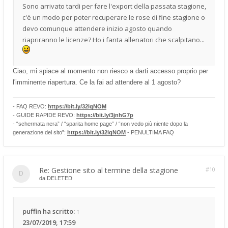
Sono arrivato tardi per fare l'export della passata stagione,
c'è un modo per poter recuperare le rose di fine stagione o
devo comunque attendere inizio agosto quando
riapriranno le licenze? Ho i fanta allenatori che scalpitano...
Ciao, mi spiace al momento non riesco a darti accesso proprio per
l'imminente riapertura. Ce la fai ad attendere al 1 agosto?
- FAQ REVO:
https://bit.ly/32lqNOM
- GUIDE RAPIDE REVO:
https://bit.ly/3jnhG7p
- “schermata nera” / “sparita home page” / “non vedo più niente dopo la
generazione del sito”:
https://bit.ly/32lqNOM
- PENULTIMA FAQ
Re: Gestione sito al termine della stagione
#10
da
DELETED
puffin
ha scritto:
↑
23/07/2019, 17:59