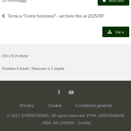
10 messaggi
Bloccato
Torna a “Come funziona? - archivio fino al 2025/26”
Vai a
Chi c’è in linea
Visitano il forum: Nessuno e 1 ospite
Privacy
Cookie
Condizioni generali
© 2017 OVERCODING. All rights reserved. P.IVA: 02052640428
- REA: AN-208394 -
Credits