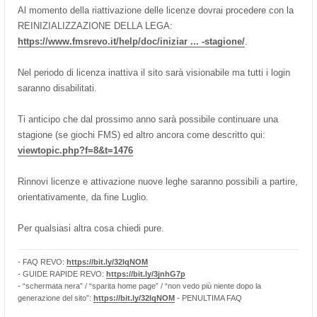
Al momento della riattivazione delle licenze dovrai procedere con la
REINIZIALIZZAZIONE DELLA LEGA:
https://www.fmsrevo.it/help/doc/iniziar ... -stagione/
.
Nel periodo di licenza inattiva il sito sarà visionabile ma tutti i login
saranno disabilitati.
Ti anticipo che dal prossimo anno sarà possibile continuare una
stagione (se giochi FMS) ed altro ancora come descritto qui:
viewtopic.php?f=8&t=1476
Rinnovi licenze e attivazione nuove leghe saranno possibili a partire,
orientativamente, da fine Luglio.
Per qualsiasi altra cosa chiedi pure.
- FAQ REVO:
https://bit.ly/32lqNOM
- GUIDE RAPIDE REVO:
https://bit.ly/3jnhG7p
- “schermata nera” / “sparita home page” / “non vedo più niente dopo la
generazione del sito”:
https://bit.ly/32lqNOM
- PENULTIMA FAQ