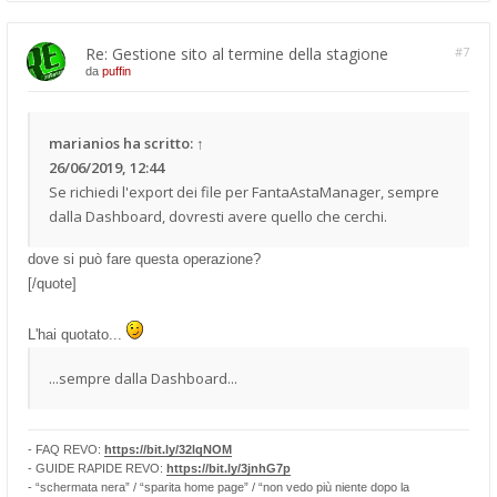
Re: Gestione sito al termine della stagione
#7
da
puffin
marianios
ha scritto:
↑
26/06/2019, 12:44
Se richiedi l'export dei file per FantaAstaManager, sempre
dalla Dashboard, dovresti avere quello che cerchi.
dove si può fare questa operazione?
[/quote]
L'hai quotato...
...sempre dalla Dashboard...
- FAQ REVO:
https://bit.ly/32lqNOM
- GUIDE RAPIDE REVO:
https://bit.ly/3jnhG7p
- “schermata nera” / “sparita home page” / “non vedo più niente dopo la