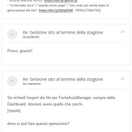
- GUIDE RAPIDE REVO:
https://bit.ly/3jnhG7p
- “schermata nera” / “sparita home page” / “non vedo più niente dopo la
generazione del sito”:
https://bit.ly/32lqNOM
- PENULTIMA FAQ
Re: Gestione sito al termine della stagione
#5
da
goldenbi
Provo, grazie!!
Re: Gestione sito al termine della stagione
#6
da
marianios
Se richiedi l'export dei file per FantaAstaManager, sempre dalla
Dashboard, dovresti avere quello che cerchi.
[/quote]
dove si può fare questa operazione?