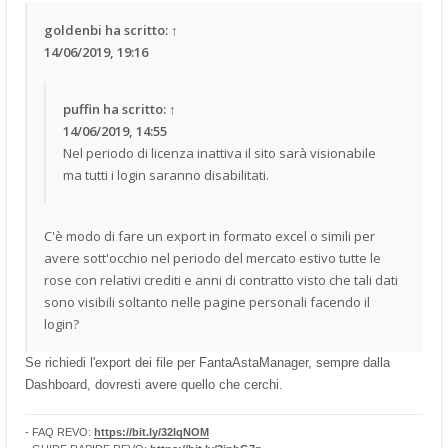
goldenbi
ha scritto:
↑
14/06/2019, 19:16
puffin
ha scritto:
↑
14/06/2019, 14:55
Nel periodo di licenza inattiva il sito sarà visionabile
ma tutti i login saranno disabilitati.
C'è modo di fare un export in formato excel o simili per
avere sott'occhio nel periodo del mercato estivo tutte le
rose con relativi crediti e anni di contratto visto che tali dati
sono visibili soltanto nelle pagine personali facendo il
login?
Se richiedi l'export dei file per FantaAstaManager, sempre dalla
Dashboard, dovresti avere quello che cerchi.
- FAQ REVO:
https://bit.ly/32lqNOM