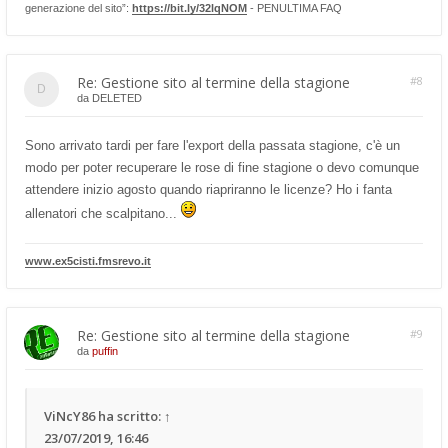
generazione del sito”:
https://bit.ly/32lqNOM
- PENULTIMA FAQ
Re: Gestione sito al termine della stagione
#8
da
DELETED
Sono arrivato tardi per fare l'export della passata stagione, c'è un
modo per poter recuperare le rose di fine stagione o devo comunque
attendere inizio agosto quando riapriranno le licenze? Ho i fanta
allenatori che scalpitano...
www.ex5cisti.fmsrevo.it
Re: Gestione sito al termine della stagione
#9
da
puffin
ViNcY86
ha scritto:
↑
23/07/2019, 16:46