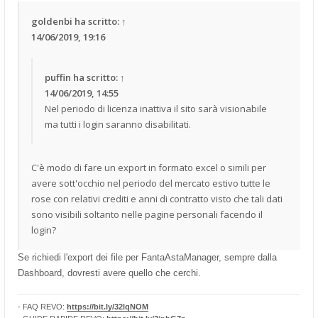
goldenbi
ha scritto:
↑
14/06/2019, 19:16
puffin
ha scritto:
↑
14/06/2019, 14:55
Nel periodo di licenza inattiva il sito sarà visionabile
ma tutti i login saranno disabilitati.
C'è modo di fare un export in formato excel o simili per
avere sott'occhio nel periodo del mercato estivo tutte le
rose con relativi crediti e anni di contratto visto che tali dati
sono visibili soltanto nelle pagine personali facendo il
login?
Se richiedi l'export dei file per FantaAstaManager, sempre dalla
Dashboard, dovresti avere quello che cerchi.
- FAQ REVO:
https://bit.ly/32lqNOM