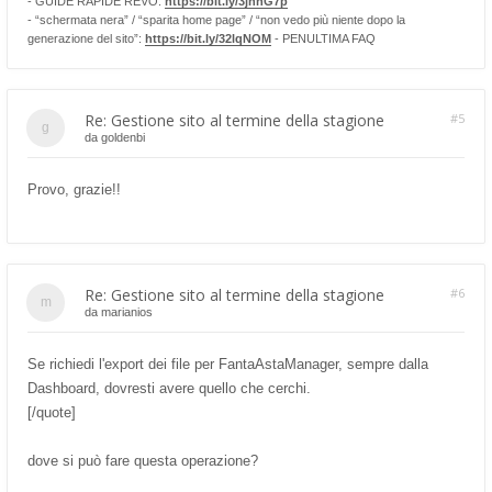
- GUIDE RAPIDE REVO:
https://bit.ly/3jnhG7p
- “schermata nera” / “sparita home page” / “non vedo più niente dopo la
generazione del sito”:
https://bit.ly/32lqNOM
- PENULTIMA FAQ
Re: Gestione sito al termine della stagione
#5
da
goldenbi
Provo, grazie!!
Re: Gestione sito al termine della stagione
#6
da
marianios
Se richiedi l'export dei file per FantaAstaManager, sempre dalla
Dashboard, dovresti avere quello che cerchi.
[/quote]
dove si può fare questa operazione?