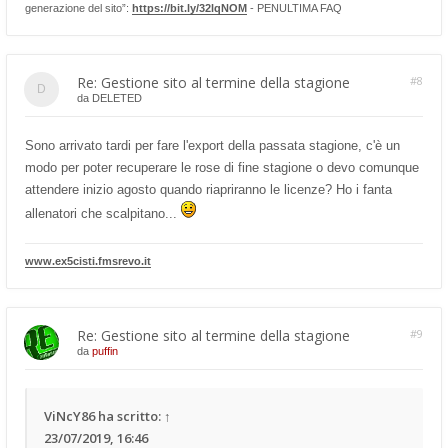
generazione del sito”:
https://bit.ly/32lqNOM
- PENULTIMA FAQ
Re: Gestione sito al termine della stagione
#8
da
DELETED
Sono arrivato tardi per fare l'export della passata stagione, c'è un
modo per poter recuperare le rose di fine stagione o devo comunque
attendere inizio agosto quando riapriranno le licenze? Ho i fanta
allenatori che scalpitano...
www.ex5cisti.fmsrevo.it
Re: Gestione sito al termine della stagione
#9
da
puffin
ViNcY86
ha scritto:
↑
23/07/2019, 16:46