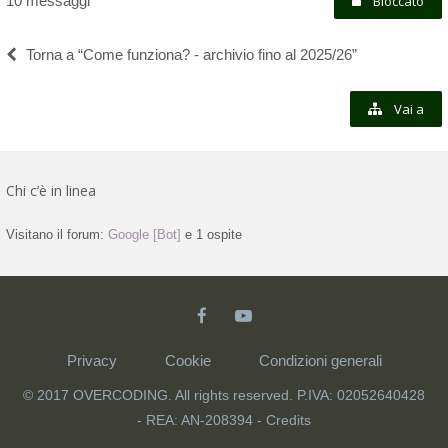
10 messaggi
Bloccato
Torna a “Come funziona? - archivio fino al 2025/26”
Vai a
Chi c’è in linea
Visitano il forum:
Google [Bot]
e 1 ospite
Privacy
Cookie
Condizioni generali
© 2017 OVERCODING. All rights reserved. P.IVA: 02052640428
- REA: AN-208394 -
Credits