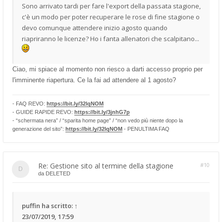
Sono arrivato tardi per fare l'export della passata stagione,
c'è un modo per poter recuperare le rose di fine stagione o
devo comunque attendere inizio agosto quando
riapriranno le licenze? Ho i fanta allenatori che scalpitano...
Ciao, mi spiace al momento non riesco a darti accesso proprio per
l'imminente riapertura. Ce la fai ad attendere al 1 agosto?
- FAQ REVO:
https://bit.ly/32lqNOM
- GUIDE RAPIDE REVO:
https://bit.ly/3jnhG7p
- “schermata nera” / “sparita home page” / “non vedo più niente dopo la
generazione del sito”:
https://bit.ly/32lqNOM
- PENULTIMA FAQ
Re: Gestione sito al termine della stagione
#10
da
DELETED
puffin
ha scritto:
↑
23/07/2019, 17:59