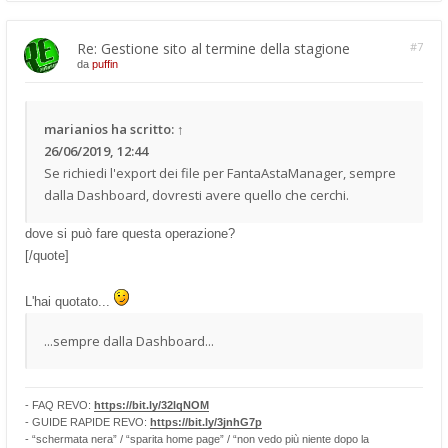
Re: Gestione sito al termine della stagione
#7
da
puffin
marianios
ha scritto:
↑
26/06/2019, 12:44
Se richiedi l'export dei file per FantaAstaManager, sempre
dalla Dashboard, dovresti avere quello che cerchi.
dove si può fare questa operazione?
[/quote]
L'hai quotato...
...sempre dalla Dashboard...
- FAQ REVO:
https://bit.ly/32lqNOM
- GUIDE RAPIDE REVO:
https://bit.ly/3jnhG7p
- “schermata nera” / “sparita home page” / “non vedo più niente dopo la