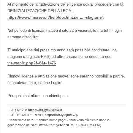
Al momento della riattivazione delle licenze dovrai procedere con la
REINIZIALIZZAZIONE DELLA LEGA:
https://www.fmsrevo.it/help/doc/iniziar ... -stagione/
.
Nel periodo di licenza inattiva il sito sarà visionabile ma tutti i login
saranno disabilitati.
Ti anticipo che dal prossimo anno sarà possibile continuare una
stagione (se giochi FMS) ed altro ancora come descritto qui:
viewtopic.php?f=8&t=1476
Rinnovi licenze e attivazione nuove leghe saranno possibili a partire,
orientativamente, da fine Luglio.
Per qualsiasi altra cosa chiedi pure.
- FAQ REVO:
https://bit.ly/32lqNOM
- GUIDE RAPIDE REVO:
https://bit.ly/3jnhG7p
- “schermata nera” / “sparita home page” / “non vedo più niente dopo la
generazione del sito”:
https://bit.ly/32lqNOM
- PENULTIMA FAQ