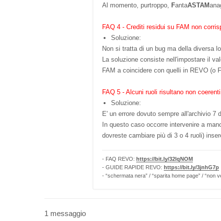
Al momento, purtroppo,
F
anta
ASTA
M
anag
FAQ 4 - Crediti residui su FAM non corri
Soluzione:
Non si tratta di un bug ma della diversa 
La soluzione consiste nell'impostare il va
FAM a coincidere con quelli in REVO (o 
FAQ 5 - Alcuni ruoli risultano non coerenti
Soluzione:
E' un errore dovuto sempre all'archivio 7
In questo caso occorre intervenire a mano, 
dovreste cambiare più di 3 o 4 ruoli) inser
- FAQ REVO:
https://bit.ly/32lqNOM
- GUIDE RAPIDE REVO:
https://bit.ly/3jnhG7p
- “schermata nera” / “sparita home page” / “non v
1 messaggio