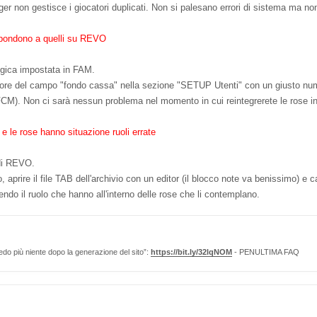
er non gestisce i giocatori duplicati. Non si palesano errori di sistema ma non
spondono a quelli su REVO
logica impostata in FAM.
lore del campo "fondo cassa" nella sezione "SETUP Utenti" con un giusto numero 
FCM). Non ci sarà nessun problema nel momento in cui reintegrerete le rose
 e le rose hanno situazione ruoli errate
 di REVO.
aprire il file TAB dell'archivio con un editor (il blocco note va benissimo) e c
endo il ruolo che hanno all'interno delle rose che li contemplano.
edo più niente dopo la generazione del sito”:
https://bit.ly/32lqNOM
- PENULTIMA FAQ