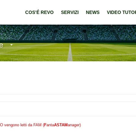
COS'É REVO
SERVIZI
NEWS
VIDEO TUTO
e
EVO vengono letti da FAM (
F
anta
ASTA
M
anager)