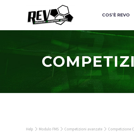
COS’È REVO
COMPETIZ
Help
Modulo FMS
Competizioni avanzate
Competizione C