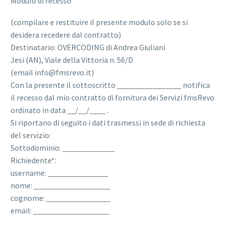
Modulo di recesso
(compilare e restituire il presente modulo solo se si
desidera recedere dal contratto)
Destinatario: OVERCODING di Andrea Giuliani
Jesi (AN), Viale della Vittoria n. 56/D
(email info@fmsrevo.it)
Con la presente il sottoscritto ________________ notifica
il recesso dal mio contratto di fornitura dei Servizi fmsRevo
ordinato in data __/__/____ .
Si riportano di seguito i dati trasmessi in sede di richiesta
del servizio:
Sottodominio: _____________
Richiedente*:
username: _______________
nome: ___________________
cognome: ________________
email: ___________________