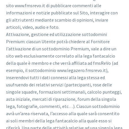
sito www.fmsrevo.it di pubblicare commenti alle
informazioni e notizie pubblicate sul Sito, interagire con
gli altri utenti mediante scambio di opinioni, inviare
articoli, video, audio e foto.
Attivazione, gestione ed utilizzazione sottodomini
Premium: ciascun Utente potrà chiedere al Fornitore
l’attivazione di un sottodominio Premium, vale a dire un
sito web esclusivamente correlato alla lega fantacalcio
della quale è membro e che verrà affiliata ad fmsReVo (ad
esempio, il sottodominio www.legazero.fmsrevo.it),
inserendovi tutti i dati connessi alla lega stessa ed
usufruendo dei relativi servizi (partecipanti, rose delle
singole squadre, formazioni settimanali, calcolo punteggi,
asta iniziale, mercati di riparazione, forum della singola
lega, fotografie, commenti, etc…). Ciascun sottodominio
avrà un’area riservata, l’accesso alla quale sarà consentito
ai soli membri della lega fantacalcio alla quale esso si
riferirà. Una parte delle attività relative ad una singola lega