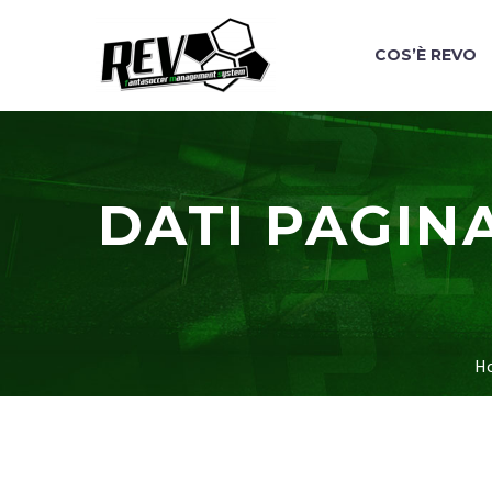
COS’È REVO
DATI PAGIN
H