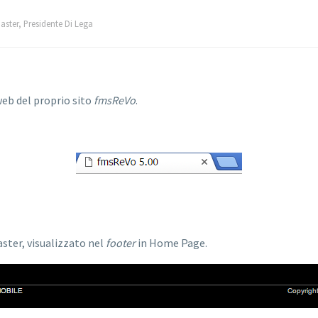
ster, Presidente Di Lega
web del proprio sito
fmsReVo
.
ter, visualizzato nel
footer
in Home Page.