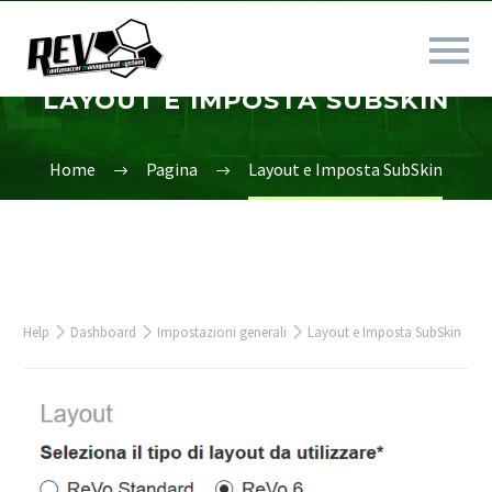
LAYOUT E IMPOSTA SUBSKIN
Home
Pagina
Layout e Imposta SubSkin
Help
Dashboard
Impostazioni generali
Layout e Imposta SubSkin