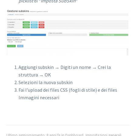
picklist
di “
Imposta SubSkin
“
Aggiungi subskin → Digiti un nome → Crei la
struttura → OK
Selezioni la nuova subskin
Fai l’upload dei files CSS (fogli di stile) e dei files
Immagini necessari
Ultimo aggiornamento: 8 anni fa
in
Dashboard
,
Impostazioni generali