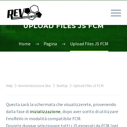
UPLOAD FILES JS FCM
Home
Pagina
Upload Files JS FCM
Help
Amministrazione Sito
StartUp
Upload Files JS FCM
Questa sarà la schermata che visualizzerete, provenendo
dalla fase di
inizializzazione
, dopo aver scelto di utilizzare
fmsReVo in modalità compatibile FCM.
Dovrete dunque selezionare tutti i JS generati da FCM (nel